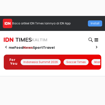
Baca artikel
IDN Times
lainnya di IDN App
Install
KALTIM
Home
Food
News
Sport
Travel
For
Indonesia Summit 2026
Soccer Times
Iklanin 
You