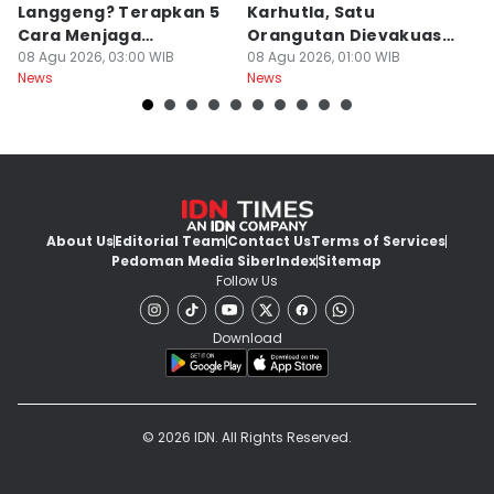
Langgeng? Terapkan 5
Karhutla, Satu
C
Cara Menjaga
Orangutan Dievakuasi
T
Kesetiaan Ini
08 Agu 2026, 03:00 WIB
di Ketapang
08 Agu 2026, 01:00 WIB
07
News
News
Ne
About Us
Editorial Team
Contact Us
Terms of Services
Pedoman Media Siber
Index
Sitemap
Follow Us
Download
© 2026 IDN. All Rights Reserved.