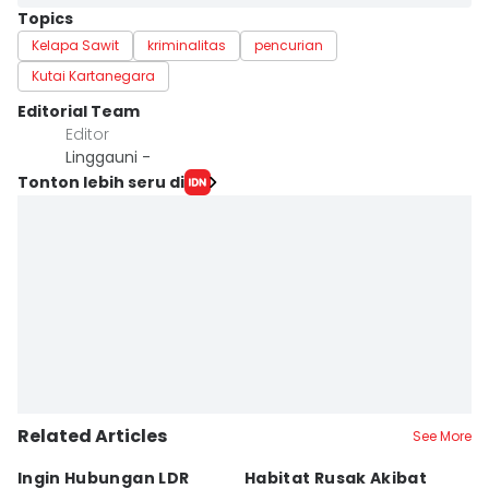
Topics
Kelapa Sawit
kriminalitas
pencurian
Kutai Kartanegara
Editorial Team
Editor
Linggauni -
Tonton lebih seru di
Related Articles
See More
Ingin Hubungan LDR
Habitat Rusak Akibat
K