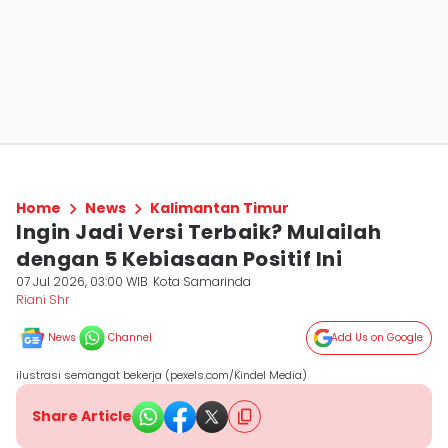
Home
News
Kalimantan Timur
Ingin Jadi Versi Terbaik? Mulailah
dengan 5 Kebiasaan Positif Ini
07 Jul 2026, 03:00 WIB
Kota Samarinda
Riani Shr
News
Channel
Add Us on Google
ilustrasi semangat bekerja (pexels.com/Kindel Media)
Share Article