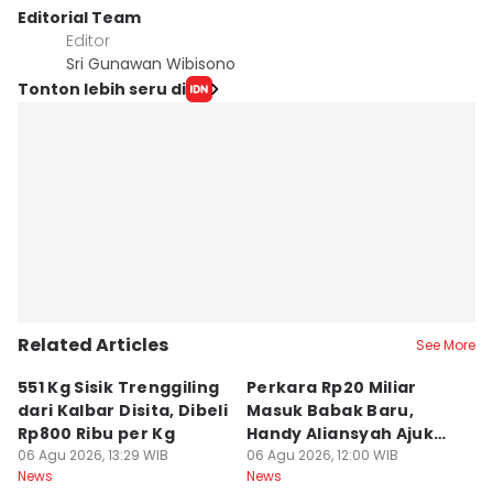
Editorial Team
Editor
Sri Gunawan Wibisono
Tonton lebih seru di
Related Articles
See More
551 Kg Sisik Trenggiling
Perkara Rp20 Miliar
K
dari Kalbar Disita, Dibeli
Masuk Babak Baru,
M
Rp800 Ribu per Kg
Handy Aliansyah Ajukan
B
06 Agu 2026, 13:29 WIB
Banding
06 Agu 2026, 12:00 WIB
K
05
News
News
Ne