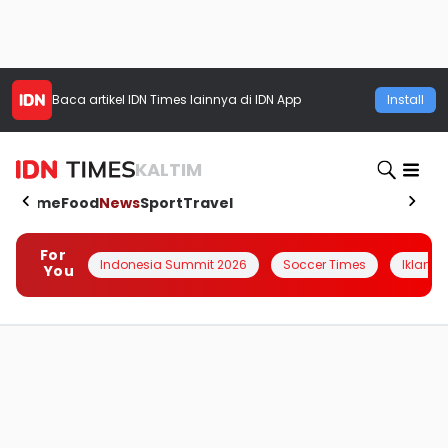
Baca artikel
IDN Times
lainnya di IDN App
Install
KALTIM
Home
Food
News
Sport
Travel
For
Indonesia Summit 2026
Soccer Times
Iklanin 
You