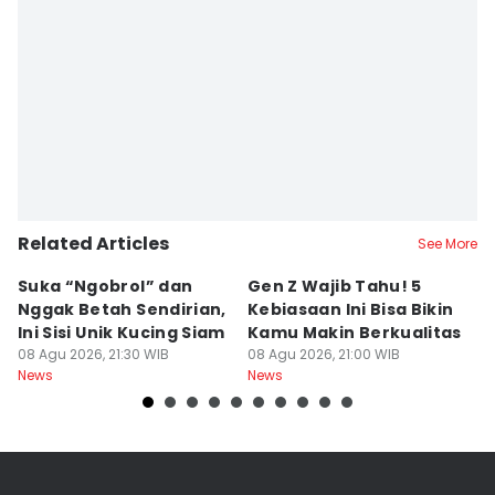
Related Articles
See More
Suka “Ngobrol” dan
Gen Z Wajib Tahu! 5
B
Nggak Betah Sendirian,
Kebiasaan Ini Bisa Bikin
B
Ini Sisi Unik Kucing Siam
Kamu Makin Berkualitas
T
08 Agu 2026, 21:30 WIB
08 Agu 2026, 21:00 WIB
H
08
News
News
Ne