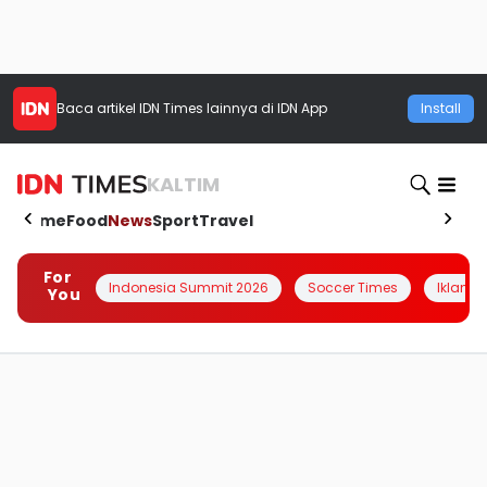
Baca artikel
IDN Times
lainnya di IDN App
Install
KALTIM
Home
Food
News
Sport
Travel
For
Indonesia Summit 2026
Soccer Times
Iklanin 
You