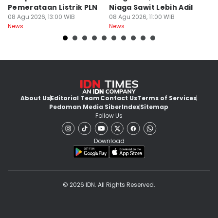
Pemerataan Listrik PLN
Niaga Sawit Lebih Adil
B
08 Agu 2026, 13:00 WIB
08 Agu 2026, 11:00 WIB
08
News
News
Ne
About Us
Editorial Team
Contact Us
Terms of Services
Pedoman Media Siber
Index
Sitemap
Follow Us
Download
© 2026 IDN. All Rights Reserved.