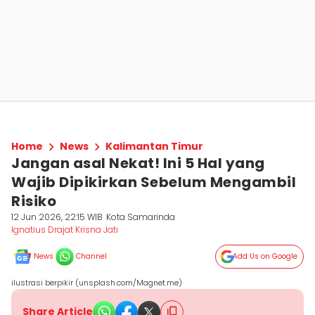
Home
News
Kalimantan Timur
Jangan asal Nekat! Ini 5 Hal yang
Wajib Dipikirkan Sebelum Mengambil
Risiko
12 Jun 2026, 22:15 WIB
Kota Samarinda
Ignatius Drajat Krisna Jati
News
Channel
Add Us on Google
ilustrasi berpikir (unsplash.com/Magnet.me)
Share Article