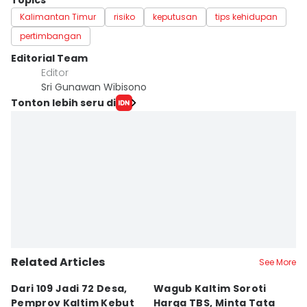
Topics
Kalimantan Timur
risiko
keputusan
tips kehidupan
pertimbangan
Editorial Team
Editor
Sri Gunawan Wibisono
Tonton lebih seru di
Related Articles
See More
Dari 109 Jadi 72 Desa,
Wagub Kaltim Soroti
K
Pemprov Kaltim Kebut
Harga TBS, Minta Tata
D