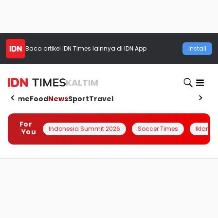
Baca artikel
IDN Times
lainnya di IDN App
Install
KALTIM
Home
Food
News
Sport
Travel
For
Indonesia Summit 2026
Soccer Times
Iklanin 
You