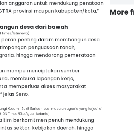
dan anggaran untuk mendukung penataan
More 
GTRA provinsi maupun kabupaten/kota,”
bangun desa dari bawah
DN Times/Istimewa)
i peran penting dalam membangun desa
etimpangan penguasaan tanah,
graria, hingga mendorong pemerataan
pkan mampu menciptakan sumber
ria, membuka lapangan kerja,
erta memperluas akses masyarakat
 jelas Seno.
ngi Kodam I Bukit Barisan soal masalah agraria yang terjadi di
(IDN Times/Eko Agus Herianto)
altim berkomitmen penuh mendukung
 lintas sektor, kebijakan daerah, hingga