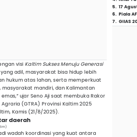
5
.
17 Agus
6
.
Piala A
7
.
GIIAS 2
engan visi
Kaltim Sukses Menuju Generasi
yang adil, masyarakat bisa hidup lebih
tian hukum atas lahan, serta memperkuat
, masyarakat mandiri, dan Kalimantan
 emas,” ujar Seno Aji saat membuka Rakor
Agraria (GTRA) Provinsi Kaltim 2025
tim, Kamis (21/8/2025).
tar daerah
ltim)
di wadah koordinasi yang kuat antara