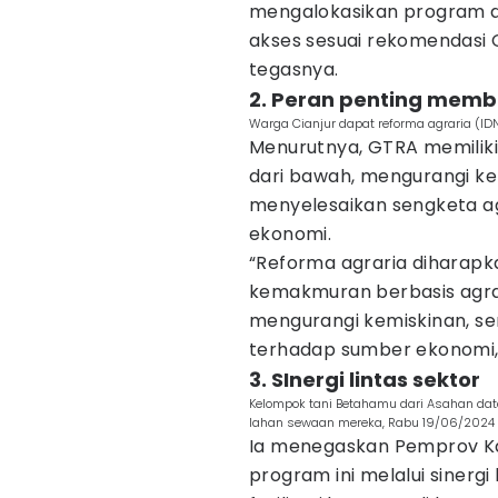
mengalokasikan program 
akses sesuai rekomendasi 
tegasnya.
2. Peran penting mem
Warga Cianjur dapat reforma agraria (I
Menurutnya, GTRA memilik
dari bawah, mengurangi k
menyelesaikan sengketa a
ekonomi.
“Reforma agraria dihara
kemakmuran berbasis agra
mengurangi kemiskinan, s
terhadap sumber ekonomi,”
3. SInergi lintas sektor
Kelompok tani Betahamu dari Asahan data
lahan sewaan mereka, Rabu 19/06/2024 
Ia menegaskan Pemprov K
program ini melalui sinergi