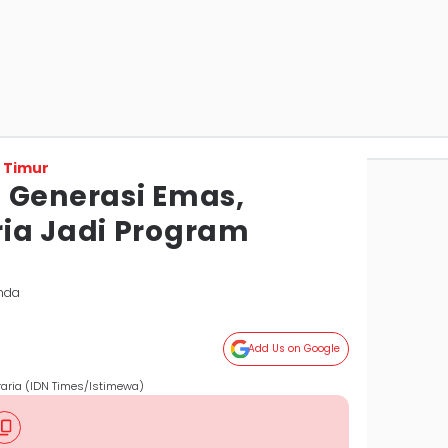
 Timur
 Generasi Emas,
ia Jadi Program
nda
Add Us on Google
raria (IDN Times/Istimewa)