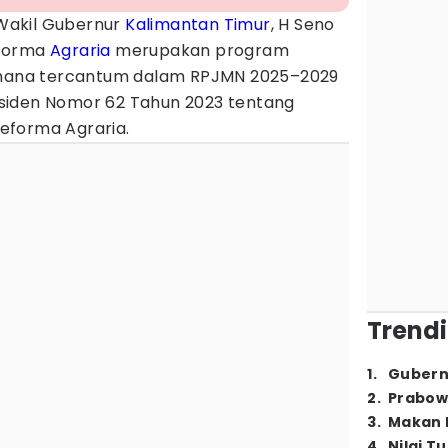
Wakil Gubernur
Kalimantan Timur
, H Seno
eforma
Agraria
merupakan program
aimana tercantum dalam RPJMN 2025–2029
siden Nomor 62 Tahun 2023 tentang
eforma Agraria.
Trendi
1
.
Gubern
2
.
Prabow
3
.
Makan B
4
.
Nilai T