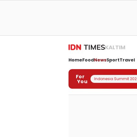
KALTIM
Home
Food
News
Sport
Travel
For
Indonesia Summit 202
You