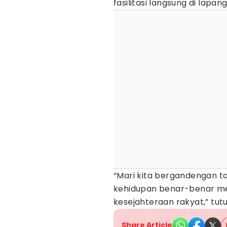
fasilitasi langsung di lapan
“Mari kita bergandengan 
kehidupan benar-benar m
kesejahteraan rakyat,” tutu
Share Article