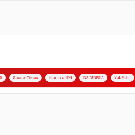
6
Soccer Times
Iklanin di IDN
INSIDENESIA
Yuk Pilih !