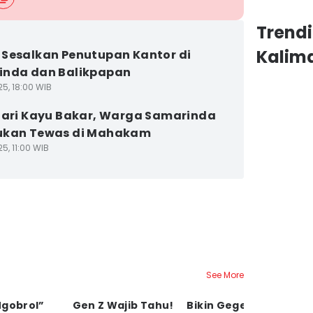
Trend
Kalim
Sesalkan Penutupan Kantor di
inda dan Balikpapan
25, 18:00 WIB
Cari Kayu Bakar, Warga Samarinda
ukan Tewas di Mahakam
5, 11:00 WIB
See More
Ngobrol”
Gen Z Wajib Tahu!
Bikin Geger! Ibu
B