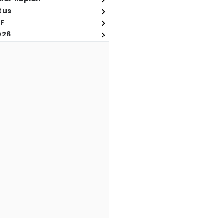
tus
FF
026