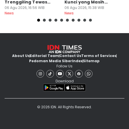
Trenggiling Tewas
Kunci yang Masih
R
untuk Dapat 551 Kg Sisik
06 Agu 2026, 16:56 WIB
Menempel
06 Agu 2026, 15:38 WIB
06
News
News
Ne
About Us
Editorial Team
Contact Us
Terms of Services
Pedoman Media Siber
Index
Sitemap
Follow Us
Download
© 2026 IDN. All Rights Reserved.