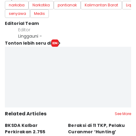
narkoba
Narkotika
pontianak
Kalimantan Barat
Liqui
senyawa
Medis
Editorial Team
Editor
Linggauni -
Tonton lebih seru di
Related Articles
See More
BKSDA Kalbar
Beraksi di 11 TKP, Pelaku
55
Perkirakan 2.755
Curanmor ‘Hunting’
da