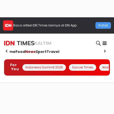
Baca artikel
IDN Times
lainnya di IDN App
Install
KALTIM
Home
Food
News
Sport
Travel
For
Indonesia Summit 2026
Soccer Times
Iklanin 
You