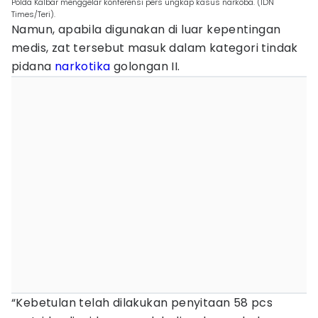
Polda Kalbar menggelar konferensi pers ungkap kasus narkoba. (IDN
Times/Teri).
Namun, apabila digunakan di luar kepentingan
medis, zat tersebut masuk dalam kategori tindak
pidana
narkotika
golongan II.
“Kebetulan telah dilakukan penyitaan 58 pcs