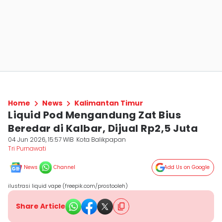
Home
News
Kalimantan Timur
Liquid Pod Mengandung Zat Bius
Beredar di Kalbar, Dijual Rp2,5 Juta
04 Jun 2026, 15:57 WIB
Kota Balikpapan
Tri Purnawati
News
Channel
Add Us on Google
ilustrasi liquid vape (freepik.com/prostooleh)
Share Article