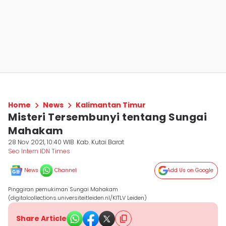
Home
News
Kalimantan Timur
Misteri Tersembunyi tentang Sungai
Mahakam
28 Nov 2021, 10:40 WIB
Kab. Kutai Barat
Seo Intern IDN Times
News
Channel
Add Us on Google
Pinggiran pemukiman Sungai Mahakam
(digitalcollections.universiteitleiden.nl/KITLV Leiden)
Share Article