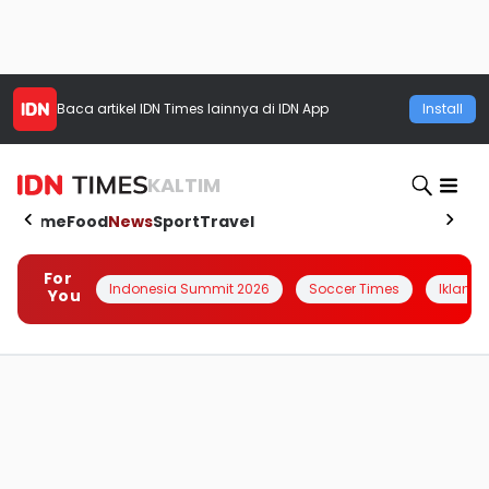
Baca artikel
IDN Times
lainnya di IDN App
Install
KALTIM
Home
Food
News
Sport
Travel
For
Indonesia Summit 2026
Soccer Times
Iklanin 
You