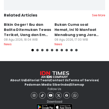
Related Articles
See More
Bikin Geger! Ibu dan
Bukan Cuma soal
Da
Balita Ditemukan Tewas
Hemat, Ini 10 Manfaat
P
Terikat, Uang dan Emas
Menabung yang Jarang
P
Hilang
08 Agu 2026, 18:04 WIB
Disadari
08 Agu 2026, 17:00 WIB
08
News
News
Ne
About Us
Editorial Team
Contact Us
Terms of Services
Pedoman Media Siber
Index
Sitemap
Follow Us
Download