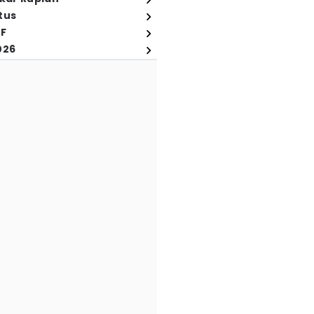
tus
FF
026