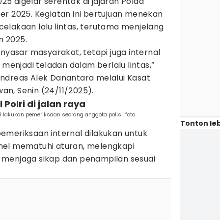
5 digelar serentak di jajaran Polda
er 2025. Kegiatan ini bertujuan menekan
elakaan lalu lintas, terutama menjelang
n 2025.
enyasar masyarakat, tetapi juga internal
 menjadi teladan dalam berlalu lintas,”
ndreas Alek Danantara melalui Kasat
n, Senin (24/11/2025).
Polri di jalan raya
 lakukan pemeriksaan seorang anggota polisi. foto
Tonton leb
emeriksaan internal dilakukan untuk
nel mematuhi aturan, melengkapi
 menjaga sikap dan penampilan sesuai