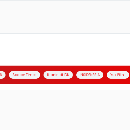
6
Soccer Times
Iklanin di IDN
INSIDENESIA
Yuk Pilih !