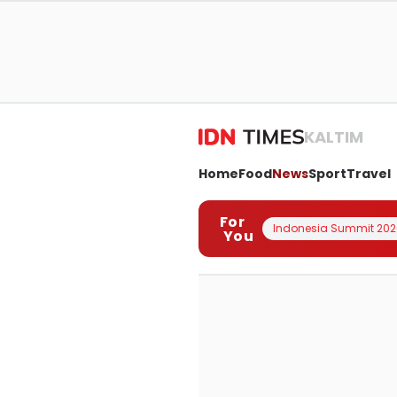
KALTIM
Home
Food
News
Sport
Travel
For
Indonesia Summit 202
You