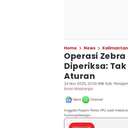
Home
News
Kalimantan
Operasi Zebra 2
Diperiksa: Ta
Aturan
24 Nov 2025, 20:30 WIB
Kab. Penajam
Ervan Masbanjar
News
Channel
Anggota Propam Polres PPU saat melakuka
humaspolresppu
Intinya Sih