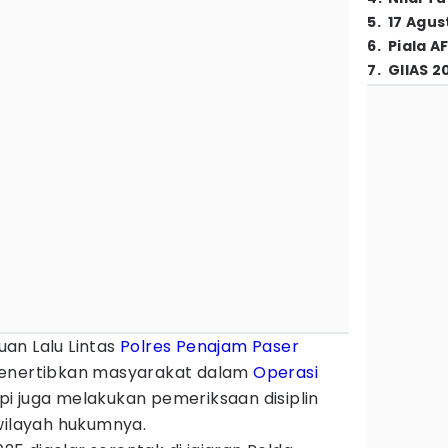
5
.
17 Agus
6
.
Piala A
7
.
GIIAS 2
uan Lalu Lintas
Polres Penajam Paser
menertibkan masyarakat dalam
Operasi
i juga melakukan pemeriksaan disiplin
wilayah hukumnya.