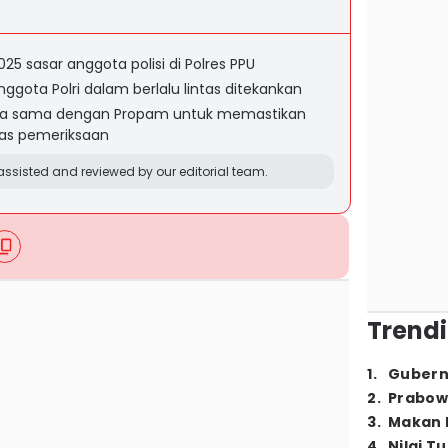
5 sasar anggota polisi di Polres PPU
gota Polri dalam berlalu lintas ditekankan
erja sama dengan Propam untuk memastikan
itas pemeriksaan
ssisted and reviewed by our editorial team.
Trendi
1
.
Gubern
2
.
Prabow
3
.
Makan B
4
.
Nilai T