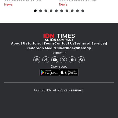
News
News
Ne
About Us
Editorial Team
Contact Us
Terms of Services
Pedoman Media Siber
Index
Sitemap
Follow Us
Download
© 2026 IDN. All Rights Reserved.