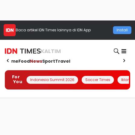
Baca artikel
IDN Times
lainnya di IDN App
Install
KALTIM
Home
Food
News
Sport
Travel
For
Indonesia Summit 2026
Soccer Times
Iklanin 
You