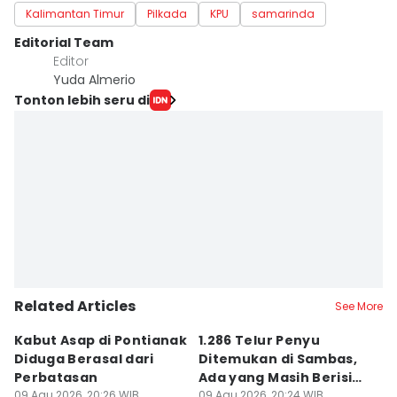
Kalimantan Timur
Pilkada
KPU
samarinda
Editorial Team
Editor
Yuda Almerio
Tonton lebih seru di
Related Articles
See More
Kabut Asap di Pontianak
1.286 Telur Penyu
P
Diduga Berasal dari
Ditemukan di Sambas,
P
Perbatasan
Ada yang Masih Berisi
W
09 Agu 2026, 20:26 WIB
Embrio
09 Agu 2026, 20:24 WIB
Kh
09