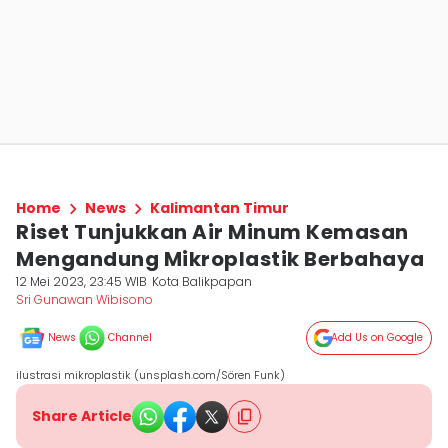
Home
News
Kalimantan Timur
Riset Tunjukkan Air Minum Kemasan
Mengandung Mikroplastik Berbahaya
12 Mei 2023, 23:45 WIB
Kota Balikpapan
Sri Gunawan Wibisono
News
Channel
Add Us on Google
ilustrasi mikroplastik (unsplash.com/Sören Funk)
Share Article