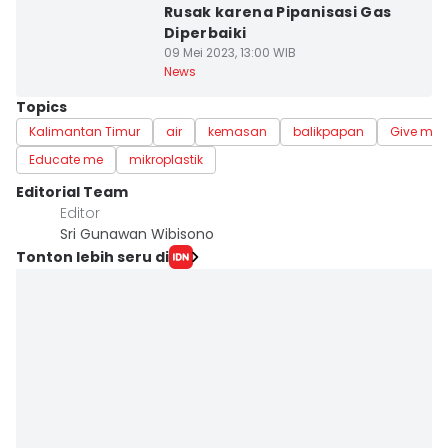
Rusak karena Pipanisasi Gas
Diperbaiki
09 Mei 2023, 13:00 WIB
News
Topics
Kalimantan Timur
air
kemasan
balikpapan
Give me P
Educate me
mikroplastik
Editorial Team
Editor
Sri Gunawan Wibisono
Tonton lebih seru di