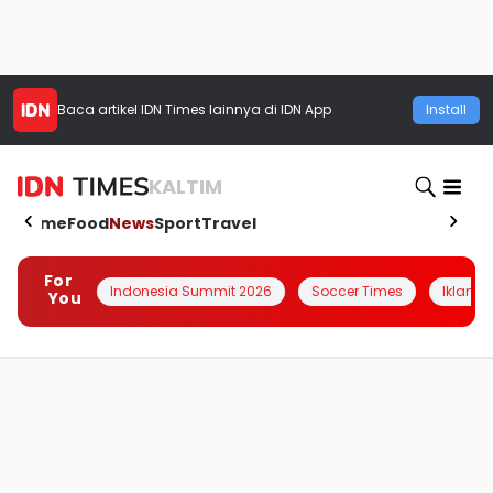
Baca artikel
IDN Times
lainnya di IDN App
Install
KALTIM
Home
Food
News
Sport
Travel
For
Indonesia Summit 2026
Soccer Times
Iklanin 
You