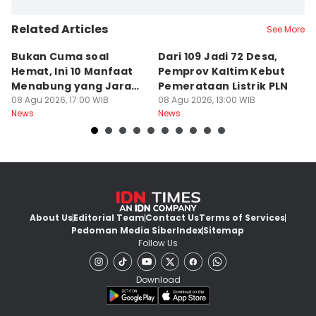
Related Articles
See More
Bukan Cuma soal
Dari 109 Jadi 72 Desa,
W
Hemat, Ini 10 Manfaat
Pemprov Kaltim Kebut
H
Menabung yang Jarang
Pemerataan Listrik PLN
Ni
Disadari
08 Agu 2026, 17:00 WIB
08 Agu 2026, 13:00 WIB
08
News
News
Ne
About Us
Editorial Team
Contact Us
Terms of Services
Pedoman Media Siber
Index
Sitemap
Follow Us
Download