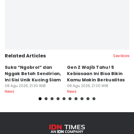
Related Articles
See More
Suka “Ngobrol” dan
Gen Z Wajib Tahu! 5
B
Nggak Betah Sendirian,
Kebiasaan Ini Bisa Bikin
B
Ini Sisi Unik Kucing Siam
Kamu Makin Berkualitas
T
08 Agu 2026, 21:30 WIB
08 Agu 2026, 21:00 WIB
H
08
News
News
Ne