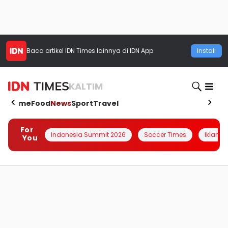
Baca artikel
IDN Times
lainnya di IDN App
Install
KALTIM
Home
Food
News
Sport
Travel
For
Indonesia Summit 2026
Soccer Times
Iklanin 
You