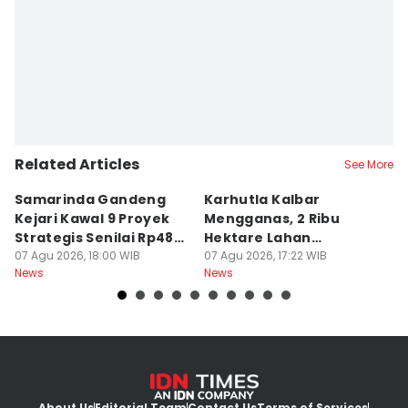
Related Articles
See More
Samarinda Gandeng
Karhutla Kalbar
P
Kejari Kawal 9 Proyek
Mengganas, 2 Ribu
D
Strategis Senilai Rp48
Hektare Lahan
P
Miliar
07 Agu 2026, 18:00 WIB
Terbakar saat Kemarau
07 Agu 2026, 17:22 WIB
P
07
News
News
Ne
About Us
Editorial Team
Contact Us
Terms of Services