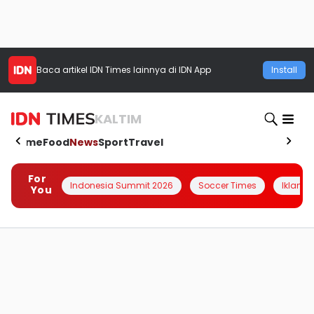
Baca artikel
IDN Times
lainnya di IDN App
Install
KALTIM
Home
Food
News
Sport
Travel
For
Indonesia Summit 2026
Soccer Times
Iklanin 
You