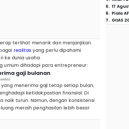
5
.
17 Agus
6
.
Piala A
7
.
GIIAS 2
erap terlihat menarik dan menjanjikan.
rbagai
realitas
yang perlu dipahami
 ke dunia usaha.
ng umum dihadapi para entrepreneur:
erima gaji bulanan
quadio)
ang menerima gaji tetap setiap bulan,
nghadapi ketidakpastian finansial. Di
a naik turun. Namun, dengan konsistensi
eluang meraih penghasilan lebih besar