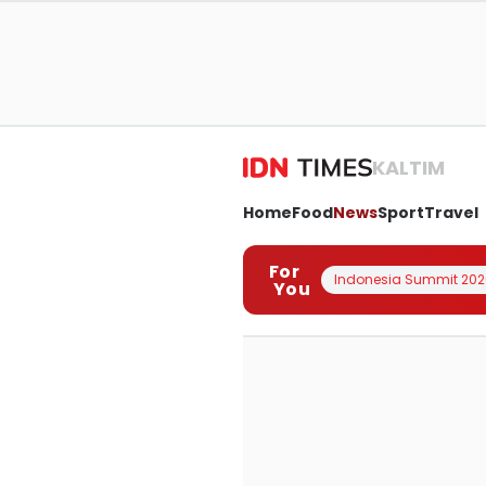
KALTIM
Home
Food
News
Sport
Travel
For
Indonesia Summit 202
You