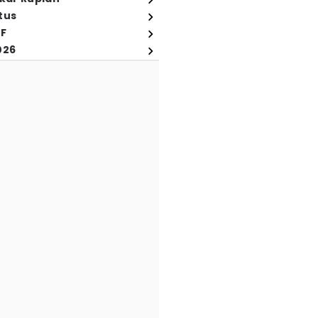
tus
FF
026