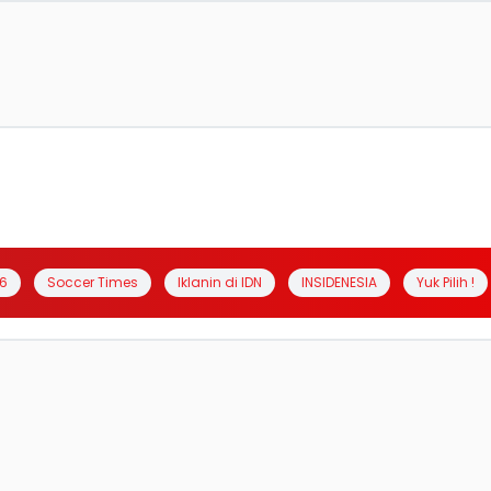
6
Soccer Times
Iklanin di IDN
INSIDENESIA
Yuk Pilih !