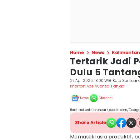
Home
News
Kalimantan
Tertarik Jadi
Dulu 5 Tantan
27 Apr 2026, 18:00 WIB
Kota Samarin
Khariton Ade Nuansa Tjahjadi
News
Channel
ilustrasi entrepreneur (pexels.com/George
Share Article
Memasuki usia produktif, 