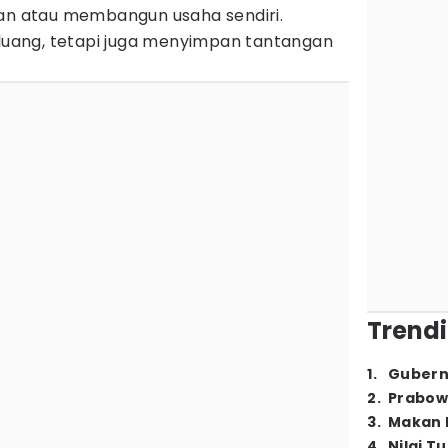
aan atau membangun usaha sendiri.
ang, tetapi juga menyimpan tantangan
Trendi
1
.
Gubern
2
.
Prabow
3
.
Makan B
4
.
Nilai T