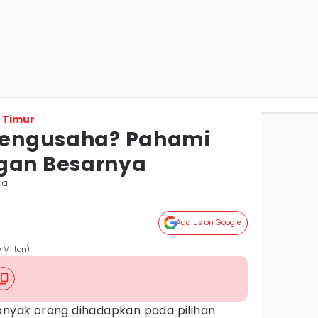
 Timur
 Pengusaha? Pahami
gan Besarnya
da
Add Us on Google
 Milton)
banyak orang dihadapkan pada pilihan