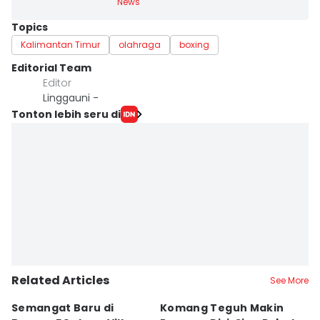
News
Topics
Kalimantan Timur
olahraga
boxing
Editorial Team
Editor
Linggauni -
Tonton lebih seru di
Related Articles
See More
Semangat Baru di
Komang Teguh Makin
M