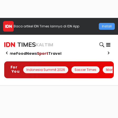
Baca artikel
IDN Times
lainnya di IDN App
Install
KALTIM
Home
Food
News
Sport
Travel
For
Indonesia Summit 2026
Soccer Times
Iklanin 
You