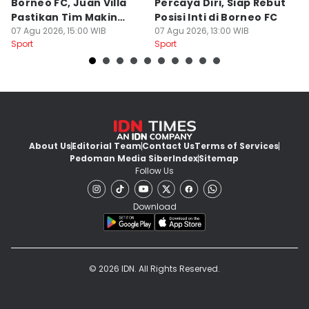
Borneo FC, Juan Villa
Percaya Diri, Siap Rebut
H
Pastikan Tim Makin
Posisi Inti di Borneo FC
d
Kompak
07 Agu 2026, 15:00 WIB
07 Agu 2026, 13:00 WIB
P
07
Sport
Sport
Sp
About Us
Editorial Team
Contact Us
Terms of Services
Pedoman Media Siber
Index
Sitemap
Follow Us
Download
© 2026 IDN. All Rights Reserved.