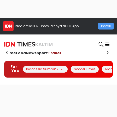
Baca artikel
IDN Times
lainnya di IDN App
Install
KALTIM
Home
Food
News
Sport
Travel
For
Indonesia Summit 2026
Soccer Times
Iklanin 
You