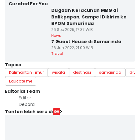
Curated For You
Dugaan Keracunan MBG di
Balikpapan, Sampel Dikirim ke
BPOM Samarinda
26 Sep 2025, 17:37 WIB
News
7 Guest House di Samarinda
26 Jun 2022, 21:00 WIB
Travel
Topics
Kalimantan Timur
wisata
destinasi
samarinda
Give 
Educate me
Editorial Team
Editor
Debora
Tonton lebih seru di