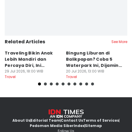
Related Articles
See More
Traveling Bikin Anak
Bingung Liburan di
E
Lebih Mandiri dan
Balikpapan? Coba 5
Ka
Percaya Diri, Ini
Waterpark Ini, Dijamin
E
Penjelasan Psikolog
29 Jul 2026, 18:00 WIB
Bikin Betah
20 Jul 2026, 13:00 WIB
D
19
Travel
Travel
Tr
About Us
Editorial Team
Contact Us
Terms of Services
Pedoman Media Siber
Index
Sitemap
Follow Us