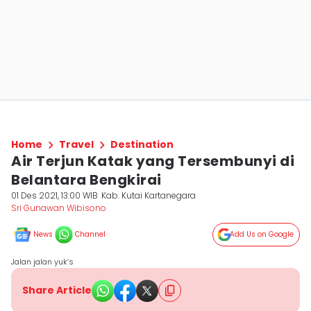
Home
Travel
Destination
Air Terjun Katak yang Tersembunyi di
Belantara Bengkirai
01 Des 2021, 13:00 WIB
Kab. Kutai Kartanegara
Sri Gunawan Wibisono
News
Channel
Add Us on Google
Jalan jalan yuk’s
Share Article