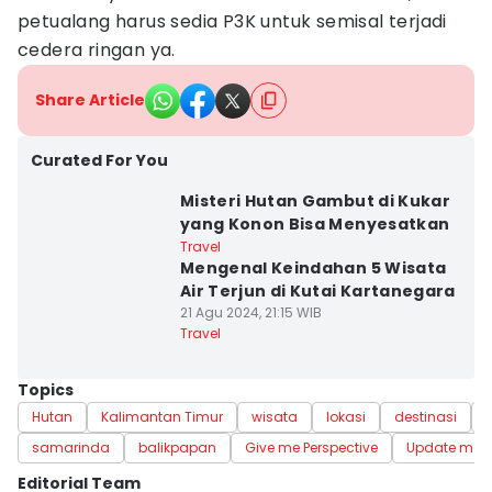
petualang harus sedia P3K untuk semisal terjadi
cedera ringan ya.
Share Article
Curated For You
Misteri Hutan Gambut di Kukar
yang Konon Bisa Menyesatkan
Travel
Mengenal Keindahan 5 Wisata
Air Terjun di Kutai Kartanegara
21 Agu 2024, 21:15 WIB
Travel
Topics
Hutan
Kalimantan Timur
wisata
lokasi
destinasi
A
samarinda
balikpapan
Give me Perspective
Update me
Editorial Team