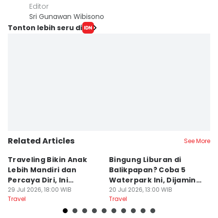
Editor
Sri Gunawan Wibisono
Tonton lebih seru di
Related Articles
See More
Traveling Bikin Anak
Bingung Liburan di
E
Lebih Mandiri dan
Balikpapan? Coba 5
Ka
Percaya Diri, Ini
Waterpark Ini, Dijamin
E
Penjelasan Psikolog
29 Jul 2026, 18:00 WIB
Bikin Betah
20 Jul 2026, 13:00 WIB
D
19
Travel
Travel
Tr