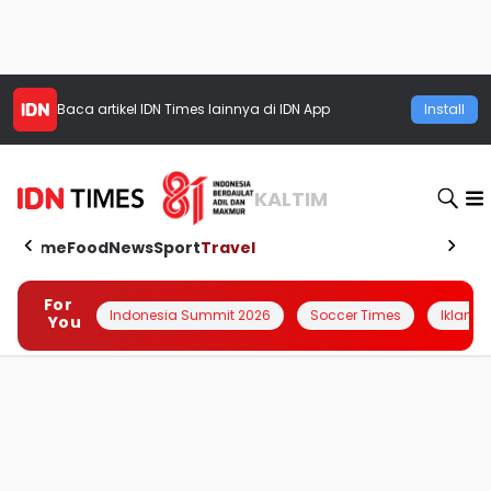
Baca artikel
IDN Times
lainnya di IDN App
Install
KALTIM
Home
Food
News
Sport
Travel
For
Indonesia Summit 2026
Soccer Times
Iklanin 
You