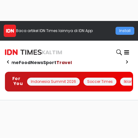
Baca artikel
IDN Times
lainnya di IDN App
Install
KALTIM
Home
Food
News
Sport
Travel
For
Indonesia Summit 2026
Soccer Times
Iklanin 
You