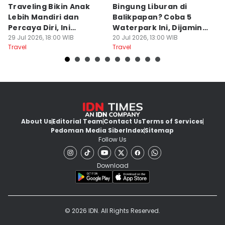
Traveling Bikin Anak
Bingung Liburan di
E
Lebih Mandiri dan
Balikpapan? Coba 5
Ka
Percaya Diri, Ini
Waterpark Ini, Dijamin
E
Penjelasan Psikolog
29 Jul 2026, 18:00 WIB
Bikin Betah
20 Jul 2026, 13:00 WIB
D
19
Travel
Travel
Tr
About Us
Editorial Team
Contact Us
Terms of Services
Pedoman Media Siber
Index
Sitemap
Follow Us
Download
© 2026 IDN. All Rights Reserved.