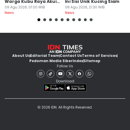
Warga Kubu Raya Akui
Ini Sisi Unik Kucing Siam
K
Khilaf
09 Agu 2026, 01:00 WIB
08 Agu 2026, 21:30 WIB
08
News
News
Ne
About Us
Editorial Team
Contact Us
Terms of Services
Pedoman Media Siber
Index
Sitemap
Follow Us
Download
© 2026 IDN. All Rights Reserved.