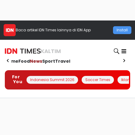
Baca artikel
IDN Times
lainnya di IDN App
Install
KALTIM
Home
Food
News
Sport
Travel
For
Indonesia Summit 2026
Soccer Times
Iklanin 
You