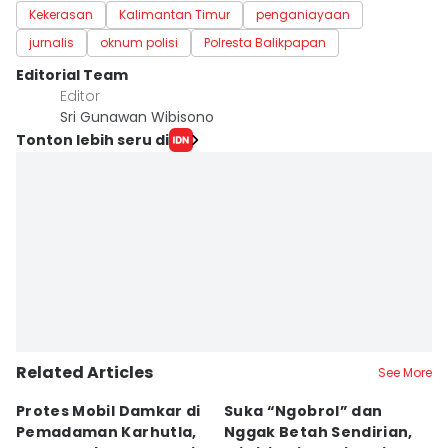
Kekerasan
Kalimantan Timur
penganiayaan
jurnalis
oknum polisi
Polresta Balikpapan
Editorial Team
Editor
Sri Gunawan Wibisono
Tonton lebih seru di
Related Articles
See More
Protes Mobil Damkar di
Suka “Ngobrol” dan
G
Pemadaman Karhutla,
Nggak Betah Sendirian,
Ke