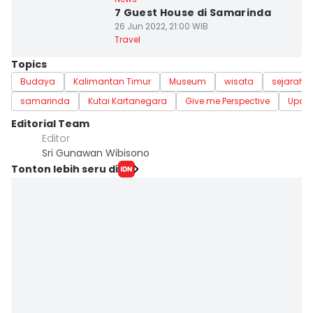
7 Guest House di Samarinda
26 Jun 2022, 21:00 WIB
Travel
Topics
Budaya
Kalimantan Timur
Museum
wisata
sejarah
samarinda
Kutai Kartanegara
Give me Perspective
Upda
Editorial Team
Editor
Sri Gunawan Wibisono
Tonton lebih seru di