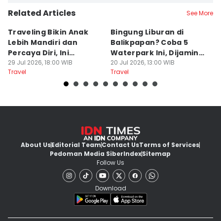
Related Articles
See More
Traveling Bikin Anak
Bingung Liburan di
E
Lebih Mandiri dan
Balikpapan? Coba 5
Ka
Percaya Diri, Ini
Waterpark Ini, Dijamin
E
Penjelasan Psikolog
29 Jul 2026, 18:00 WIB
Bikin Betah
20 Jul 2026, 13:00 WIB
D
19
Travel
Travel
Tr
About Us
Editorial Team
Contact Us
Terms of Services
Pedoman Media Siber
Index
Sitemap
Follow Us
Download