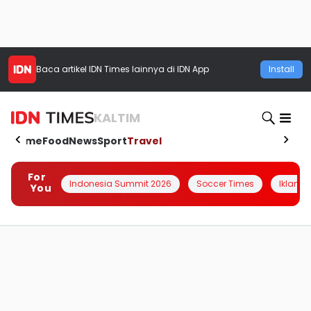
Baca artikel
IDN Times
lainnya di IDN App
Install
KALTIM
Home
Food
News
Sport
Travel
For
Indonesia Summit 2026
Soccer Times
Iklanin 
You