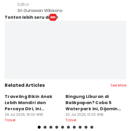
Editor
Sri Gunawan Wibisono
Tonton lebih seru di
Related Articles
See More
Traveling Bikin Anak
Bingung Liburan di
E
Lebih Mandiri dan
Balikpapan? Coba 5
Ka
Percaya Diri, Ini
Waterpark Ini, Dijamin
E
Penjelasan Psikolog
29 Jul 2026, 18:00 WIB
Bikin Betah
20 Jul 2026, 13:00 WIB
D
19
Travel
Travel
Tr