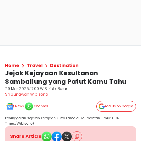
Home
Travel
Destination
Jejak Kejayaan Kesultanan
Sambaliung yang Patut Kamu Tahu
29 Mar 2025, 17:00 WIB
Kab. Berau
Sri Gunawan Wibisono
News
Channel
Add Us on Google
Peninggalan sejarah Kerajaan Kutai Lama di Kalimantan Timur. (IDN
Times/Wibisono)
Share Article