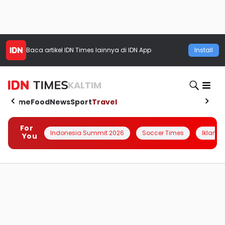
Baca artikel
IDN Times
lainnya di IDN App
Install
KALTIM
Home
Food
News
Sport
Travel
For
Indonesia Summit 2026
Soccer Times
Iklanin 
You