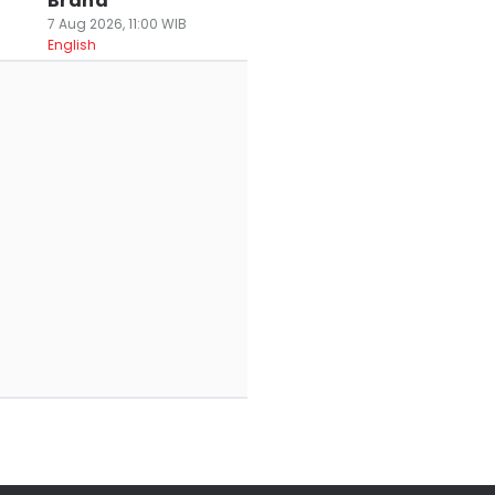
Brand
7 Aug 2026, 11:00 WIB
English
iburan Seru Gak
Seru Banget! Ini 5
Pengantin Baru
arus Mahal! 7
Tips Camping Biar
Wajib Tahu! 6 Ti
ik Traveling
Makin Asyik dan
Honeymoon
npa Bikin
Aman
Hemat dan
antong Jebol
12 Jul 2026, 22:00 WIB
Berkesan
Travel
 Jul 2026, 22:09 WIB
24 Jun 2026, 15:48 WIB
avel
Travel