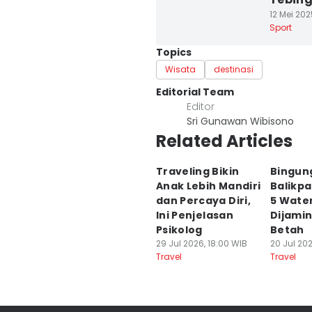
12 Mei 202
Sport
Topics
Wisata
destinasi
Editorial Team
Editor
Sri Gunawan Wibisono
Related Articles
Traveling Bikin
Bingung
Anak Lebih Mandiri
Balikp
dan Percaya Diri,
5 Water
Ini Penjelasan
Dijamin
Psikolog
Betah
29 Jul 2026, 18:00 WIB
20 Jul 202
Travel
Travel