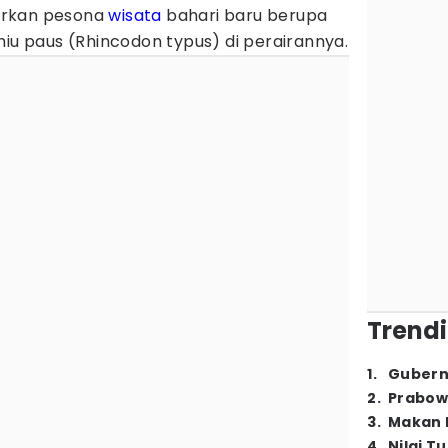
arkan pesona
wisata
bahari baru berupa
hiu paus (Rhincodon typus) di perairannya.
Trendi
1
.
Gubern
2
.
Prabow
3
.
Makan B
4
.
Nilai T