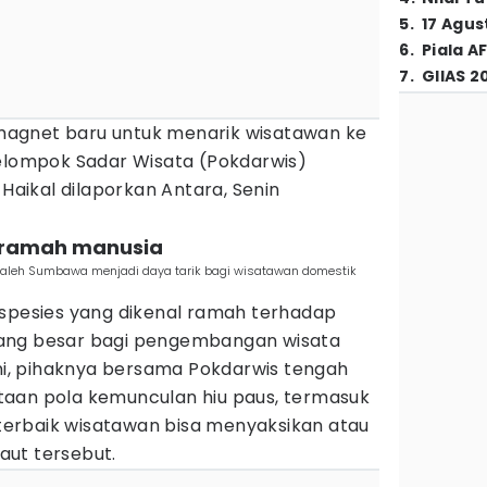
5
.
17 Agus
6
.
Piala A
7
.
GIIAS 2
i magnet baru untuk menarik wisatawan ke
Kelompok Sadar Wisata (Pokdarwis)
 Haikal dilaporkan Antara, Senin
l ramah manusia
 Saleh Sumbawa menjadi daya tarik bagi wisatawan domestik
 spesies yang dikenal ramah terhadap
ang besar bagi pengembangan wisata
ini, pihaknya bersama Pokdarwis tengah
aan pola kemunculan hiu paus, termasuk
u terbaik wisatawan bisa menyaksikan atau
ut tersebut.