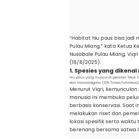
“Habitat hiu paus bisa jad
Pulau Miang,” kata Ketua 
Nusabale Pulau Miang, Viqri
(18/8/2025).
1. Spesies yang dikena
Hiu paus yang muncul di perairan Teluk
dan mancanegara. (IDN Times/Istimewa)
Menurut Viqri, kemunculan
manusia ini membuka pelu
berbasis konservasi. Saat 
melakukan riset dan pemet
lokasi spesifik serta wakt
berenang bersama satwa la