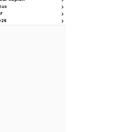
tus
FF
026