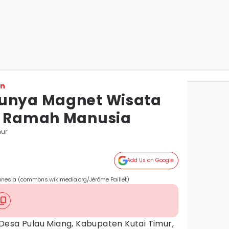
on
Punya Magnet Wisata
s Ramah Manusia
mur
Add Us on Google
donesia (commons.wikimedia.org/Jérôme Paillet)
Desa Pulau Miang, Kabupaten Kutai Timur,