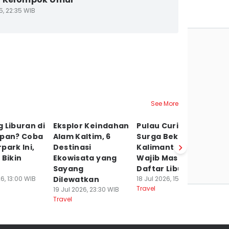
5, 22:35 WIB
See More
 Liburan di
Eksplor Keindahan
Pulau Curiak,
L
apan? Coba
Alam Kaltim, 6
Surga Bekantan di
H
park Ini,
Destinasi
Kalimantan yang
Tr
 Bikin
Ekowisata yang
Wajib Masuk
ta
Sayang
Daftar Liburan
K
6, 13:00 WIB
Dilewatkan
18 Jul 2026, 15:00 WIB
12
Travel
Tr
19 Jul 2026, 23:30 WIB
Travel