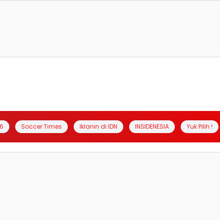
6
Soccer Times
Iklanin di IDN
INSIDENESIA
Yuk Pilih !