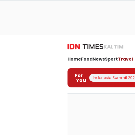
KALTIM
Home
Food
News
Sport
Travel
For
Indonesia Summit 202
You