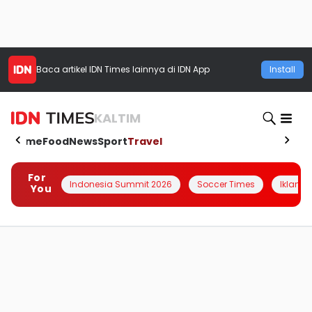
Baca artikel
IDN Times
lainnya di IDN App
Install
KALTIM
Home
Food
News
Sport
Travel
For
Indonesia Summit 2026
Soccer Times
Iklanin 
You