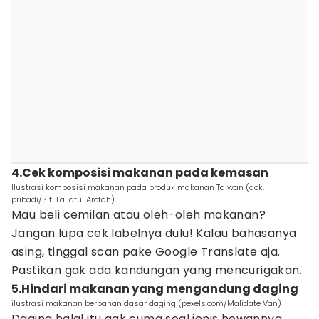
4.Cek komposisi makanan pada kemasan
Ilustrasi komposisi makanan pada produk makanan Taiwan (dok.
pribadi/Siti Lailatul Arofah)
Mau beli cemilan atau oleh-oleh makanan?
Jangan lupa cek labelnya dulu! Kalau bahasanya
asing, tinggal scan pake Google Translate aja.
Pastikan gak ada kandungan yang mencurigakan.
5.Hindari makanan yang mengandung daging
ilustrasi makanan berbahan dasar daging (pexels.com/Malidate Van)
Daging halal itu gak cuma soal jenis hewannya,