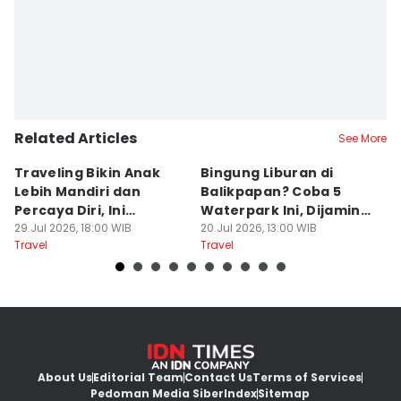
Related Articles
See More
Traveling Bikin Anak
Bingung Liburan di
E
Lebih Mandiri dan
Balikpapan? Coba 5
Ka
Percaya Diri, Ini
Waterpark Ini, Dijamin
E
Penjelasan Psikolog
29 Jul 2026, 18:00 WIB
Bikin Betah
20 Jul 2026, 13:00 WIB
D
19
Travel
Travel
Tr
About Us
Editorial Team
Contact Us
Terms of Services
Pedoman Media Siber
Index
Sitemap