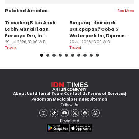
Related Articles
See More
Traveling Bikin Anak
Bingung Liburan di
E
Lebih Mandiri dan
Balikpapan? Coba 5
Ka
Percaya Diri, Ini
Waterpark Ini, Dijamin
E
Penjelasan Psikolog
29 Jul 2026, 18:00 WIB
Bikin Betah
20 Jul 2026, 13:00 WIB
D
19
Travel
Travel
Tr
About Us
Editorial Team
Contact Us
Terms of Services
Pedoman Media Siber
Index
Sitemap
Follow Us
Download