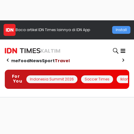
Baca artikel
IDN Times
lainnya di IDN App
Install
KALTIM
Home
Food
News
Sport
Travel
For
Indonesia Summit 2026
Soccer Times
Iklanin 
You