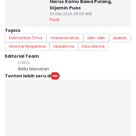
Harus Kamu Bawa Pulang,
Dijamin Puas
24 Des 2024, 05:00 WIB
Food
Topics
Kalimantan Timur
makanan khas
oleh-oleh
daerah
Give me Perspective
Update me
Educate me
Editorial Team
Editor
Bella Manoban
Tonton lebih seru di