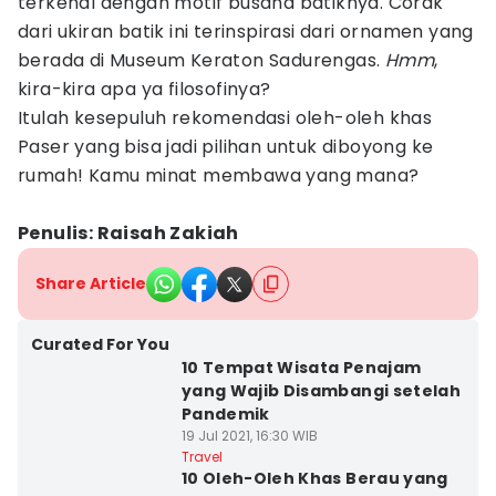
terkenal dengan motif busana batiknya. Corak
dari ukiran batik ini terinspirasi dari ornamen yang
berada di Museum Keraton Sadurengas.
Hmm
,
kira-kira apa ya filosofinya?
Itulah kesepuluh rekomendasi oleh-oleh khas
Paser yang bisa jadi pilihan untuk diboyong ke
rumah! Kamu minat membawa yang mana?
Penulis: Raisah Zakiah
Share Article
Curated For You
10 Tempat Wisata Penajam
yang Wajib Disambangi setelah
Pandemik
19 Jul 2021, 16:30 WIB
Travel
10 Oleh-Oleh Khas Berau yang