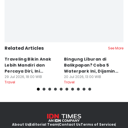
Related Articles
See More
Traveling Bikin Anak
Bingung Liburan di
E
Lebih Mandiri dan
Balikpapan? Coba 5
Ka
Percaya Diri, Ini
Waterpark Ini, Dijamin
E
Penjelasan Psikolog
29 Jul 2026, 18:00 WIB
Bikin Betah
20 Jul 2026, 13:00 WIB
D
19
Travel
Travel
Tr
About Us
Editorial Team
Contact Us
Terms of Services