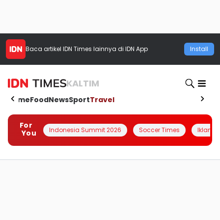
Baca artikel
IDN Times
lainnya di IDN App
Install
KALTIM
Home
Food
News
Sport
Travel
For
Indonesia Summit 2026
Soccer Times
Iklanin 
You