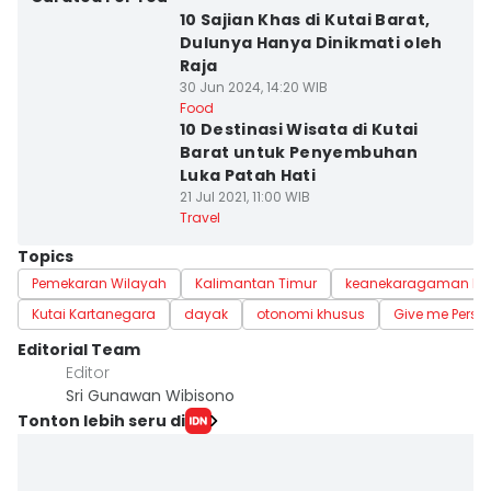
10 Sajian Khas di Kutai Barat,
Dulunya Hanya Dinikmati oleh
Raja
30 Jun 2024, 14:20 WIB
Food
10 Destinasi Wisata di Kutai
Barat untuk Penyembuhan
Luka Patah Hati
21 Jul 2021, 11:00 WIB
Travel
Topics
Pemekaran Wilayah
Kalimantan Timur
keanekaragaman b
Kutai Kartanegara
dayak
otonomi khusus
Give me Persp
Editorial Team
Editor
Sri Gunawan Wibisono
Tonton lebih seru di