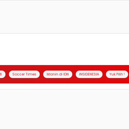
6
Soccer Times
Iklanin di IDN
INSIDENESIA
Yuk Pilih !