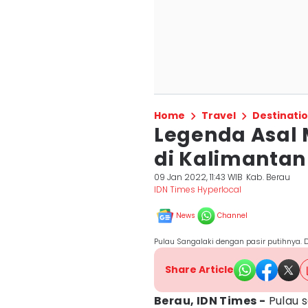
Home
Travel
Destinati
Legenda Asal 
di Kalimantan
09 Jan 2022, 11:43 WIB
Kab. Berau
IDN Times Hyperlocal
News
Channel
Pulau Sangalaki dengan pasir putihnya. Do
Share Article
Berau, IDN Times -
Pulau 