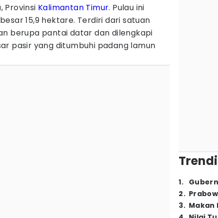
 Provinsi
Kalimantan Timur
. Pulau ini
esar 15,9 hektare. Terdiri dari satuan
an berupa pantai datar dan dilengkapi
ar pasir yang ditumbuhi padang lamun
Trendi
1
.
Gubern
2
.
Prabow
3
.
Makan B
4
.
Nilai T