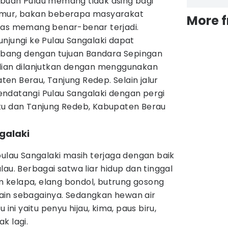
buah Pulau memang tidak asing bagi
imur, bakan beberapa masyarakat
More 
tas memang benar-benar terjadi.
njungi ke Pulau Sangalaki dapat
bang dengan tujuan Bandara Sepingan
dian dilanjutkan dengan menggunakan
en Berau, Tanjung Redep. Selain jalur
ndatangi Pulau Sangalaki dengan pergi
tu dan Tanjung Redeb, Kabupaten Berau
galaki
pulau Sangalaki masih terjaga dengan baik
au. Berbagai satwa liar hidup dan tinggal
am kelapa, elang bondol, butrung gosong
 lain sebagainya. Sedangkan hewan air
 ini yaitu penyu hijau, kima, paus biru,
k lagi.