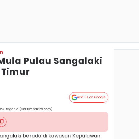
on
Mula Pulau Sangalaki
 Timur
Add Us on Google
k. tagar.id (via rimbakita.com)
sangalaki berada di kawasan Kepulawan