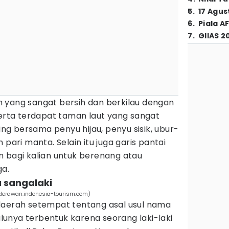
5
.
17 Agus
6
.
Piala A
7
.
GIIAS 2
tih yang sangat bersih dan berkilau dengan
serta terdapat taman laut yang sangat
ving bersama penyu hijau, penyu sisik, ubur-
 pari manta. Selain itu juga garis pantai
n bagi kalian untuk berenang atau
ga.
u sangalaki
(derawan.indonesia-tourism.com)
daerah setempat tentang asal usul nama
dulunya terbentuk karena seorang laki-laki