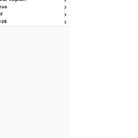
tus
FF
026