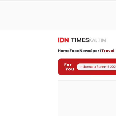
KALTIM
Home
Food
News
Sport
Travel
For
Indonesia Summit 202
You