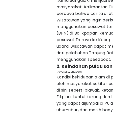
Nama Sangalaki menjadi se
masyarakat Kalimantan T
percaya bahwa cerita di a
Wisatawan yang ingin berku
menggunakan pesawat ter
(BPN) di Balikpapan, kemu
pesawat Deraya ke Kabupat
udara, wisatawan dapat me
dari pelabuhan Tanjung Ba
menggunakan speedboat.
2. Keindahan pulau san
travel.okezone.com
Kondisi kehidupan alam di 
oleh masyarakat sekitar pul
di sini seperti biawak, ket
Filipina, kuntul karang dan
yang dapat dijumpai di Pulau
ubur-ubur, dan masih banya