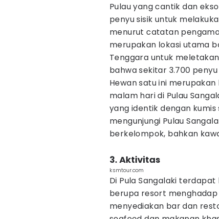
Pulau yang cantik dan eksot
penyu sisik untuk melakuka
menurut catatan pengamata
merupakan lokasi utama bag
Tenggara untuk meletakan t
bahwa sekitar 3.700 penyu
Hewan satu ini merupakan 
malam hari di Pulau Sangalak
yang identik dengan kumis 
mengunjungi Pulau Sangal
berkelompok, bahkan kawana
3. Aktivitas
ksmtour.com
Di Pula Sangalaki terdap
berupa resort menghadap ke
menyediakan bar dan res
seafood dan makanan khas 