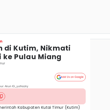
on
 di Kutim, Nikmati
si ke Pulau Miang
imur
Add Us on Google
mur. Akun IG_yulhazky
erintah Kabupaten Kutai Timur (Kutim)