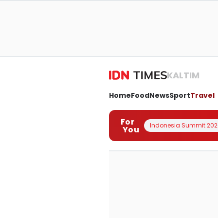
KALTIM
Home
Food
News
Sport
Travel
For
Indonesia Summit 202
You