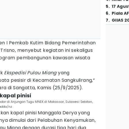
5
.
17 Agus
6
.
Piala A
7
.
GIIAS 2
sten I Pemkab Kutim Bidang Pemerintahan
Trisno, menyebut kegiatan ini sekaligus
program pembangunan kawasan wisata
uk
Ekspedisi Pulau Miang
yang
ta pesisir di Kecamatan Sangkulirang,”
ara di Sangatta, Kamis (25/9/2025).
kapal pinisi
ndar di Anjungan Tugu MNEK di Makassar, Sulawesi Selatan,
adda/nz
an kapal pinisi Manggala Derya yang
enya dimulai dari Pelabuhan Kenyamukan,
au Miang dengan durasi tiga hari dua