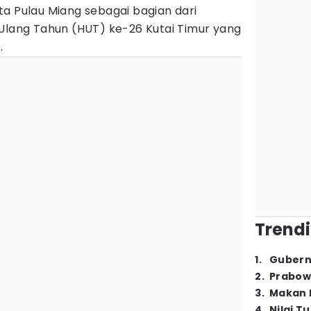
a Pulau Miang sebagai bagian dari
 Ulang Tahun (HUT) ke-26 Kutai Timur yang
.
Trendi
1
.
Gubern
2
.
Prabow
3
.
Makan B
4
.
Nilai T