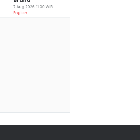
Brand
7 Aug 2026, 11:00 WIB
English
iburan Seru Gak
Seru Banget! Ini 5
Pengantin Baru
arus Mahal! 7
Tips Camping Biar
Wajib Tahu! 6 Ti
ik Traveling
Makin Asyik dan
Honeymoon
npa Bikin
Aman
Hemat dan
antong Jebol
12 Jul 2026, 22:00 WIB
Berkesan
Travel
 Jul 2026, 22:09 WIB
24 Jun 2026, 15:48 WIB
avel
Travel