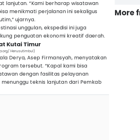
at lanjutan. “Kami berharap wisatawan
More 
isa menikmati perjalanan ini sekaligus
tim,” ujarnya.
inasi unggulan, ekspedisi ini juga
ng penguatan ekonomi kreatif daerah.
t Kutai Timur
a.org/ Herusutimbul)
gala Derya, Asep Firmansyah, menyatakan
ogram tersebut. “Kapal kami bisa
tawan dengan fasilitas pelayanan
ih menunggu teknis lanjutan dari Pemkab