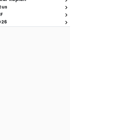
tus
FF
026