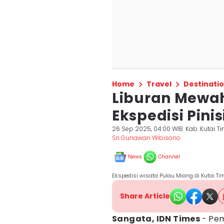
Home
Travel
Destinati
Liburan Mewah
Ekspedisi Pini
26 Sep 2025, 04:00 WIB
Kab. Kutai T
Sri Gunawan Wibisono
News
Channel
Ekspedisi wisata Pulau Miang di Kutai Ti
Share Article
Sangata, IDN Times
- Pem