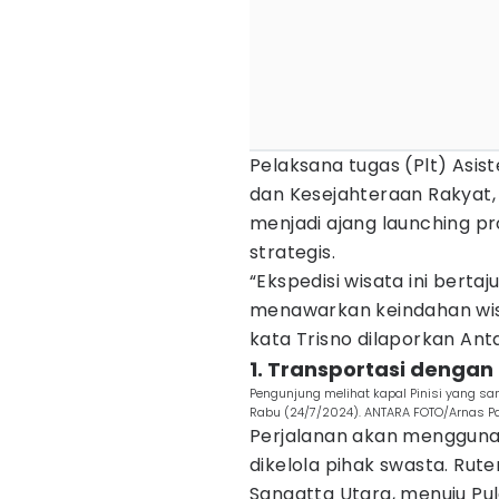
Pelaksana tugas (Plt) Asi
dan Kesejahteraan Rakyat, 
menjadi ajang launching 
strategis.
“Ekspedisi wisata ini bertaj
menawarkan keindahan wisa
kata Trisno dilaporkan Ant
1. Transportasi dengan 
Pengunjung melihat kapal Pinisi yang sa
Rabu (24/7/2024). ANTARA FOTO/Arnas P
Perjalanan akan menggunak
dikelola pihak swasta. Rut
Sangatta Utara, menuju Pul