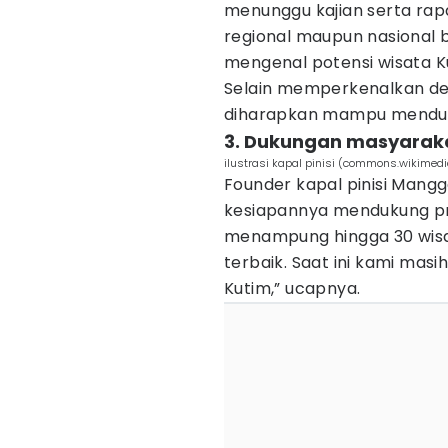
menunggu kajian serta rap
regional maupun nasional b
mengenal potensi wisata Ku
Selain memperkenalkan dest
diharapkan mampu menduku
3. Dukungan masyaraka
ilustrasi kapal pinisi (commons.wikimedi
Founder kapal pinisi Mang
kesiapannya mendukung pr
menampung hingga 30 wisa
terbaik. Saat ini kami mas
Kutim,” ucapnya.