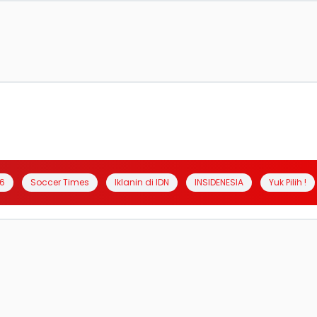
6
Soccer Times
Iklanin di IDN
INSIDENESIA
Yuk Pilih !