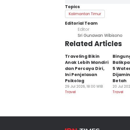
Topics
Kalimantan Timur
Editorial Team
Editor
Sri Gunawan Wibisono
Related Articles
Traveling Bikin
Bingung
Anak Lebih Mandiri
Balikp
dan Percaya Diri,
5 Water
Ini Penjelasan
Dijamin
Psikolog
Betah
29 Jul 2026, 18:00 WIB
20 Jul 202
Travel
Travel