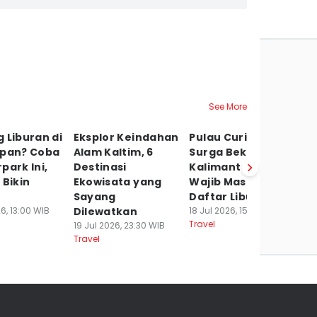
See More
 Liburan di
Eksplor Keindahan
Pulau Curiak,
L
apan? Coba
Alam Kaltim, 6
Surga Bekantan di
H
park Ini,
Destinasi
Kalimantan yang
Tr
 Bikin
Ekowisata yang
Wajib Masuk
ta
Sayang
Daftar Liburan
K
6, 13:00 WIB
Dilewatkan
18 Jul 2026, 15:00 WIB
12
Travel
Tr
19 Jul 2026, 23:30 WIB
Travel