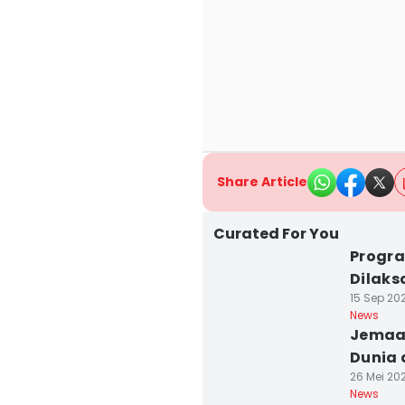
Share Article
Curated For You
Progra
Dilaks
15 Sep 20
News
Jemaah
Dunia 
26 Mei 202
News