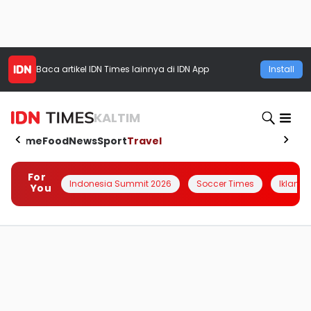
Baca artikel
IDN Times
lainnya di IDN App
Install
KALTIM
Home
Food
News
Sport
Travel
For
Indonesia Summit 2026
Soccer Times
Iklanin 
You