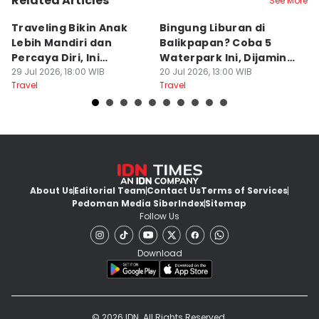
Related Articles
See More
Traveling Bikin Anak
Bingung Liburan di
E
Lebih Mandiri dan
Balikpapan? Coba 5
Ka
Percaya Diri, Ini
Waterpark Ini, Dijamin
E
Penjelasan Psikolog
29 Jul 2026, 18:00 WIB
Bikin Betah
20 Jul 2026, 13:00 WIB
D
19
Travel
Travel
Tr
About Us
Editorial Team
Contact Us
Terms of Services
Pedoman Media Siber
Index
Sitemap
Follow Us
Download
© 2026 IDN. All Rights Reserved.