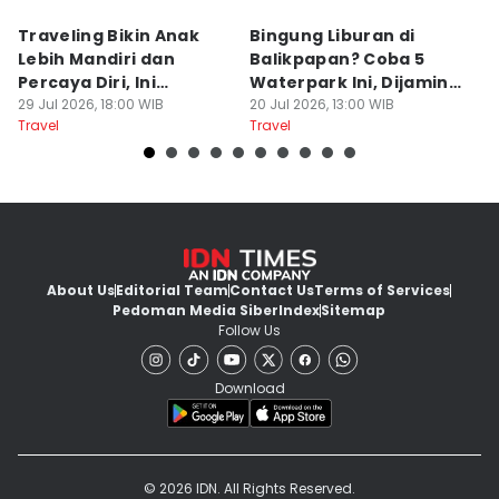
Traveling Bikin Anak
Bingung Liburan di
E
Lebih Mandiri dan
Balikpapan? Coba 5
Ka
Percaya Diri, Ini
Waterpark Ini, Dijamin
E
Penjelasan Psikolog
29 Jul 2026, 18:00 WIB
Bikin Betah
20 Jul 2026, 13:00 WIB
D
19
Travel
Travel
Tr
About Us
Editorial Team
Contact Us
Terms of Services
Pedoman Media Siber
Index
Sitemap
Follow Us
Download
© 2026 IDN. All Rights Reserved.