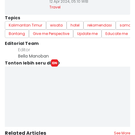
12 Apr 2024, 05:10 WIB
Travel
Topics
Kalimantan Timur
wisata
hotel
rekomendasi
samari
Bontang
Give me Perspective
Update me
Educate me
Editorial Team
Editor
Bella Manoban
Tonton lebih seru di
Related Articles
See More