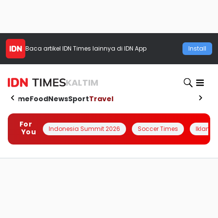
Baca artikel
IDN Times
lainnya di IDN App
Install
KALTIM
Home
Food
News
Sport
Travel
For
Indonesia Summit 2026
Soccer Times
Iklanin 
You