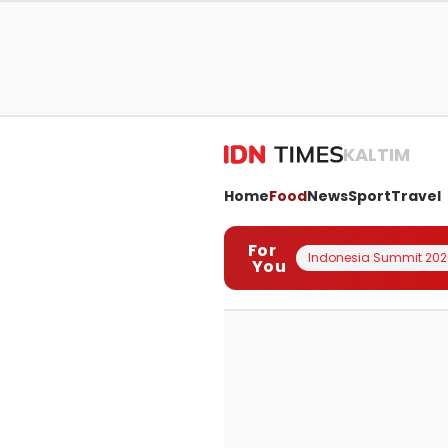
KALTIM
Home
Food
News
Sport
Travel
For
Indonesia Summit 202
You