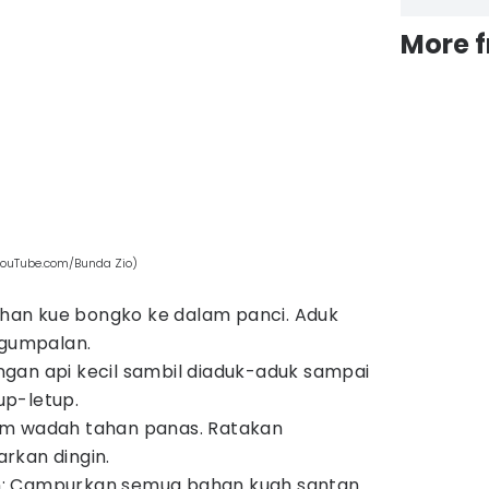
More 
YouTube.com/Bunda Zio)
an kue bongko ke dalam panci. Aduk
 gumpalan.
gan api kecil sambil diaduk-aduk sampai
p-letup.
am wadah tahan panas. Ratakan
rkan dingin.
: Campurkan semua bahan kuah santan