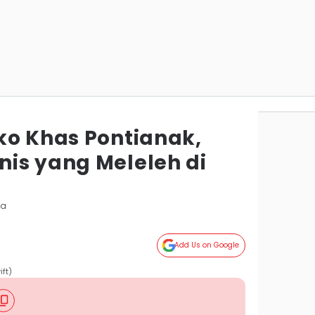
ko Khas Pontianak,
is yang Meleleh di
da
Add Us on Google
ft)