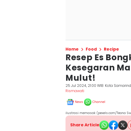
Home
Food
Recipe
Resep Es Bong
Kesegaran Man
Mulut!
25 Jul 2024, 21:00 WIB
Kota Samarin
Rismawati
News
Channel
ilustrasi memasak (pexels.com/Teona Swi
Share Article