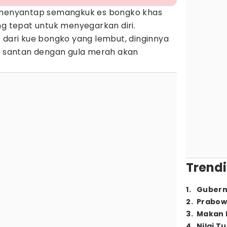
, menyantap semangkuk es bongko khas
ng tepat untuk menyegarkan diri.
 dari kue bongko yang lembut, dinginnya
ah santan dengan gula merah akan
Trendi
1
.
Gubern
2
.
Prabow
3
.
Makan B
4
.
Nilai T