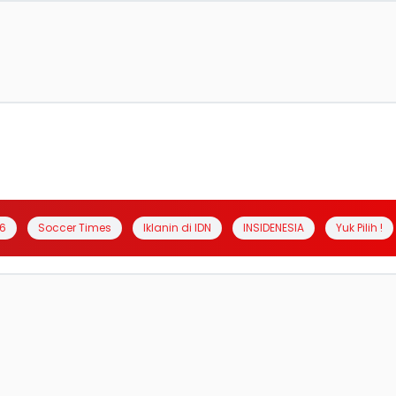
6
Soccer Times
Iklanin di IDN
INSIDENESIA
Yuk Pilih !