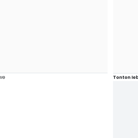
we
Tonton leb