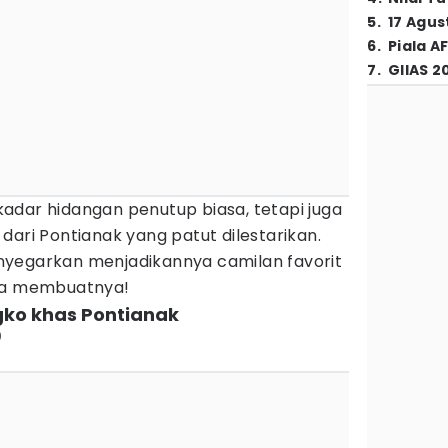
5
.
17 Agus
6
.
Piala A
7
.
GIIAS 2
adar hidangan penutup biasa, tetapi juga
dari Pontianak yang patut dilestarikan.
nyegarkan menjadikannya camilan favorit
ara membuatnya!
ko khas Pontianak
)