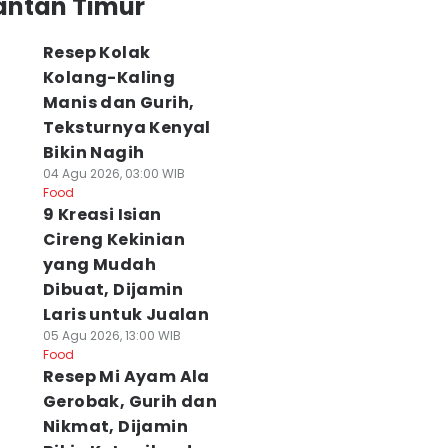
antan Timur
Resep Kolak
Kolang-Kaling
Manis dan Gurih,
Teksturnya Kenyal
Bikin Nagih
04 Agu 2026, 03:00 WIB
Food
9 Kreasi Isian
Cireng Kekinian
yang Mudah
Dibuat, Dijamin
Laris untuk Jualan
05 Agu 2026, 13:00 WIB
Food
Resep Mi Ayam Ala
Gerobak, Gurih dan
Nikmat, Dijamin