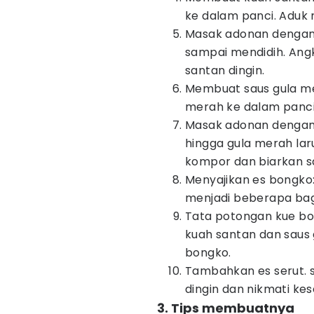
ke dalam panci. Aduk 
Masak adonan dengan 
sampai mendidih. Ang
santan dingin.
Membuat saus gula m
merah ke dalam panci.
Masak adonan dengan 
hingga gula merah lar
kompor dan biarkan sa
Menyajikan es bongko
menjadi beberapa bagi
Tata potongan kue bo
kuah santan dan saus
bongko.
Tambahkan es serut. s
dingin dan nikmati ke
3. Tips membuatnya