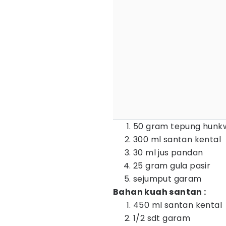
50 gram tepung hunk
300 ml santan kental
30 ml jus pandan
25 gram gula pasir
sejumput garam
Bahan kuah santan :
450 ml santan kental
1/2 sdt garam