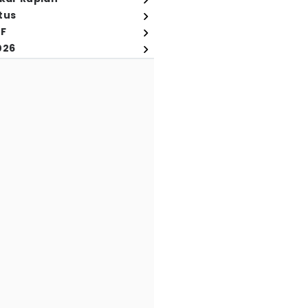
tus
FF
026