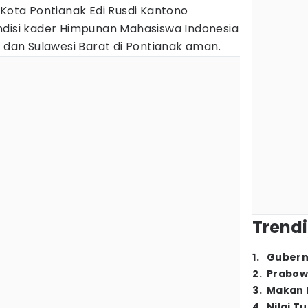
 Kota Pontianak Edi Rusdi Kantono
ndisi kader Himpunan Mahasiswa Indonesia
n dan Sulawesi Barat di Pontianak aman.
Trendi
1
.
Gubern
2
.
Prabow
3
.
Makan B
4
.
Nilai T