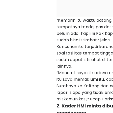
“Kemarin itu waktu datang,
tempatnya tenda, pas datan
belum ada. Tapi ini Pak K
sudah bisa istirahat,” jelas.
Kericuhan itu terjadi kare
soal fasilitas tempat tingga
sudah dapat istirahat di 
lainnya.
“Menurut saya situasinya 
itu saya memaklumi itu, c
Surabaya ke Kalteng dan 
lapar, siapa yang tidak em
miskomunikasi,” ucap Haris
2. Kader HMI minta dib
penginapan