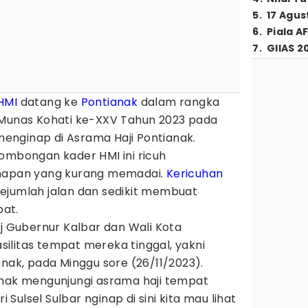
5
.
17 Agus
6
.
Piala A
7
.
GIIAS 2
HMI
datang ke
Pontianak
dalam rangka
 Munas Kohati ke-XXV Tahun 2023 pada
nginap di Asrama Haji Pontianak.
rombongan kader HMI ini ricuh
inapan yang kurang memadai.
Kericuhan
ejumlah jalan dan sedikit membuat
bat.
Pj Gubernur Kalbar dan Wali Kota
ilitas tempat mereka tinggal, yakni
anak, pada Minggu sore (26/11/2023).
anak mengunjungi asrama haji tempat
ulsel Sulbar nginap di sini kita mau lihat