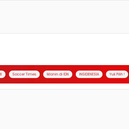
6
Soccer Times
Iklanin di IDN
INSIDENESIA
Yuk Pilih !