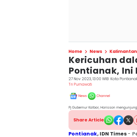
Home
News
Kalimantan
Kericuhan dal
Pontianak, In
27 Nov 2023, 13:00 WIB
Kota Pontiana
Tri Purnawati
News
Channel
Pj Gubernur Kalbar, Harisson mengunjung
Share Article
Pontianak
, IDN Times
- P