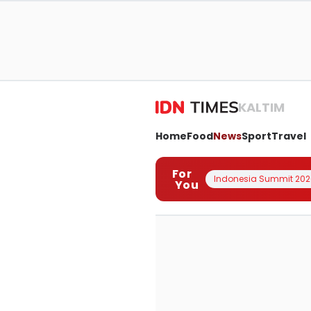
KALTIM
Home
Food
News
Sport
Travel
For
Indonesia Summit 202
You