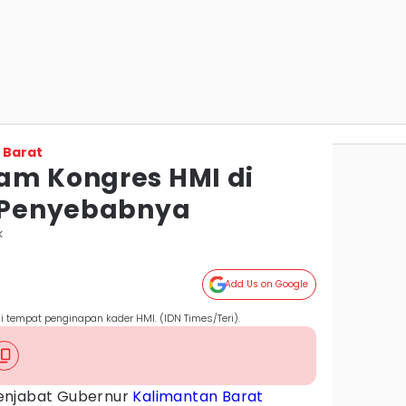
 Barat
am Kongres HMI di
i Penyebabnya
k
Add Us on Google
i tempat penginapan kader HMI. (IDN Times/Teri).
enjabat Gubernur
Kalimantan Barat