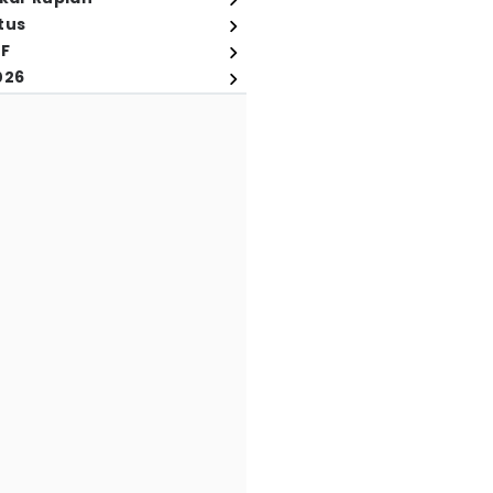
tus
FF
026