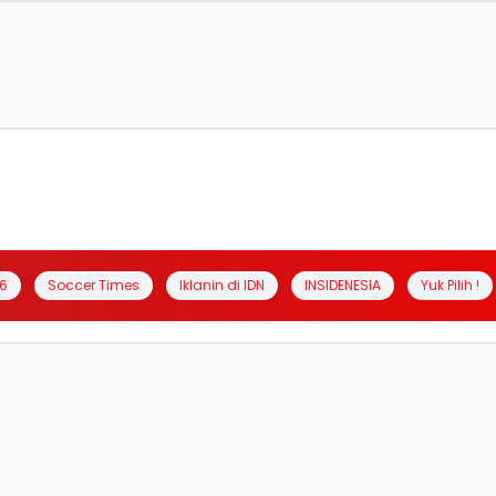
6
Soccer Times
Iklanin di IDN
INSIDENESIA
Yuk Pilih !