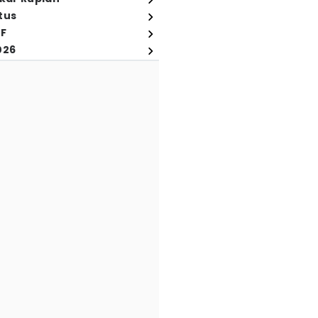
tus
FF
026