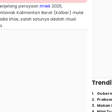
enjelang perayaan
Imlek
2025,
ntianak Kalimantan Barat (Kalbar) mulai
isi khas, salah satunya adalah ritual
a.
Trendi
1
.
Gubern
2
.
Prabow
3
.
Makan B
4
.
Nilai T