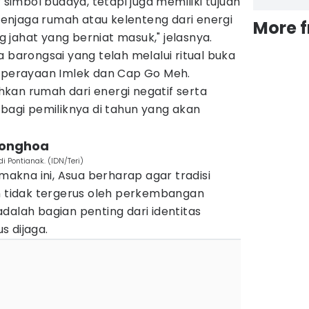
r simbol budaya, tetapi juga memiliki tujuan
njaga rumah atau kelenteng dari energi
More 
jahat yang berniat masuk," jelasnya.
arongsai yang telah melalui ritual buka
t perayaan Imlek dan Cap Go Meh.
kan rumah dari energi negatif serta
gi pemiliknya di tahun yang akan
ionghoa
i Pontianak. (IDN/Teri)
 makna ini, Asua berharap agar tradisi
an tidak tergerus oleh perkembangan
i adalah bagian penting dari identitas
s dijaga.