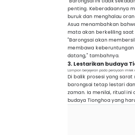
"Barongsai ini tidak sekada
penting. Keberadaannya me
buruk dan menghalau orang 
Asua menambahkan bahwa b
mata akan berkeliling saa
"Barongsai akan membersih
membawa keberuntungan ba
datang," tambahnya.
3. Lestarikan budaya T
Lampion berjejeran pada perayaan imlek d
Di balik prosesi yang sarat
barongsai tetap lestari d
zaman. Ia menilai, ritual in
budaya Tionghoa yang haru