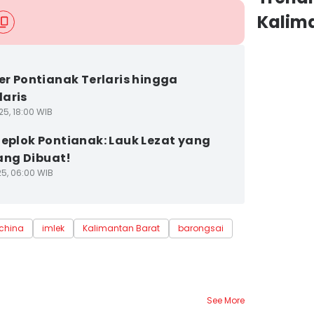
Kalim
ner Pontianak Terlaris hingga
aris
25, 18:00 WIB
Ceplok Pontianak: Lauk Lezat yang
ng Dibuat!
25, 06:00 WIB
 china
imlek
Kalimantan Barat
barongsai
See More