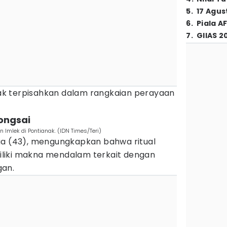
5
.
17 Agus
6
.
Piala A
7
.
GIIAS 2
 tak terpisahkan dalam rangkaian perayaan
rongsai
Imlek di Pontianak. (IDN Times/Teri)
ua (43), mengungkapkan bahwa ritual
liki makna mendalam terkait dengan
gan.