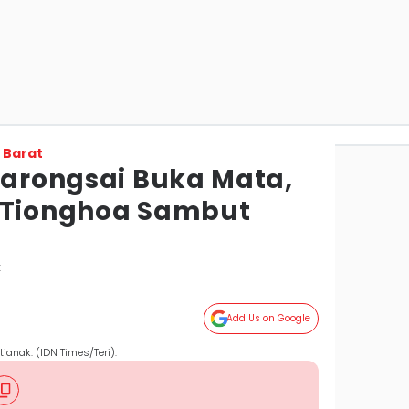
 Barat
 Barongsai Buka Mata,
 Tionghoa Sambut
k
Add Us on Google
ianak. (IDN Times/Teri).