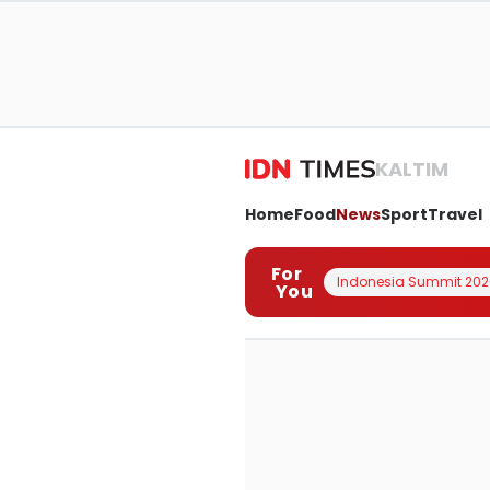
KALTIM
Home
Food
News
Sport
Travel
For
Indonesia Summit 202
You