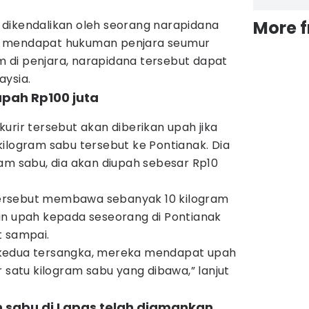
More 
dikendalikan oleh seorang narapidana
n mendapat hukuman penjara seumur
di penjara, narapidana tersebut dapat
aysia.
 upah Rp100 juta
urir tersebut akan diberikan upah jika
ilogram sabu tersebut ke Pontianak. Dia
am sabu, dia akan diupah sebesar Rp10
r tersebut membawa sebanyak 10 kilogram
an upah kepada seseorang di Pontianak
t sampai.
kedua tersangka, mereka mendapat upah
r satu kilogram sabu yang dibawa,” lanjut
n sabu di Lapas telah diamankan