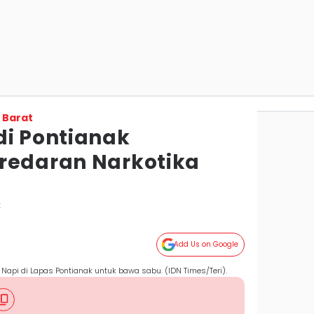
 Barat
di Pontianak
redaran Narkotika
k
Add Us on Google
 Napi di Lapas Pontianak untuk bawa sabu. (IDN Times/Teri).