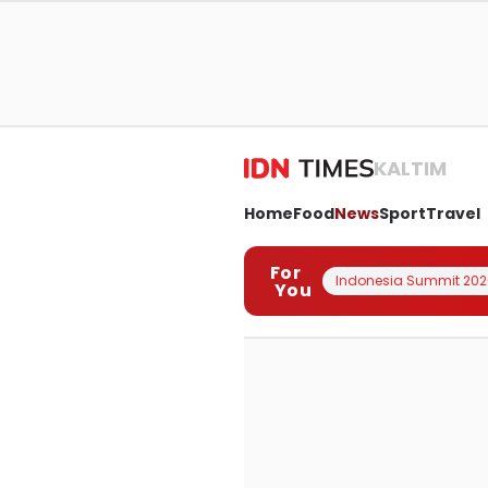
KALTIM
Home
Food
News
Sport
Travel
For
Indonesia Summit 202
You