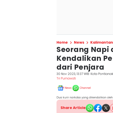
Home
News
Kalimantan
Seorang Napi 
Kendalikan Pe
dari Penjara
30 Nov 2023, 13:37 WIB
Kota Pontiana
Tri Purnawati
News
Channel
Dua kurir narkoba yang dikendalikan oleh
Share Article