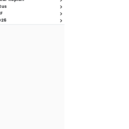
tus
FF
026