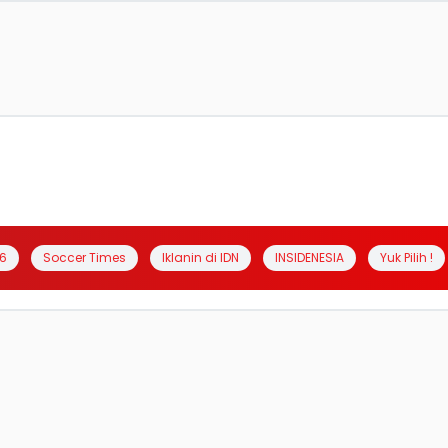
6
Soccer Times
Iklanin di IDN
INSIDENESIA
Yuk Pilih !