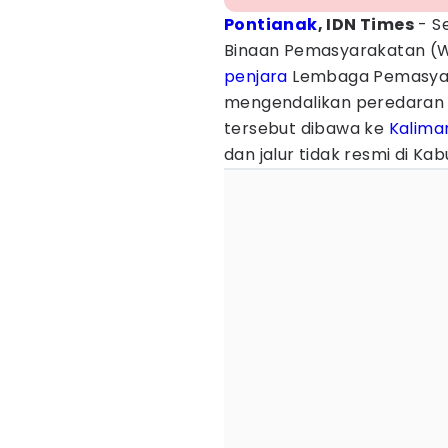
Pontianak
, IDN Times
- S
Binaan Pemasyarakatan (W
penjara
Lembaga Pemasyara
mengendalikan peredara
tersebut dibawa ke
Kalima
dan jalur tidak resmi di K