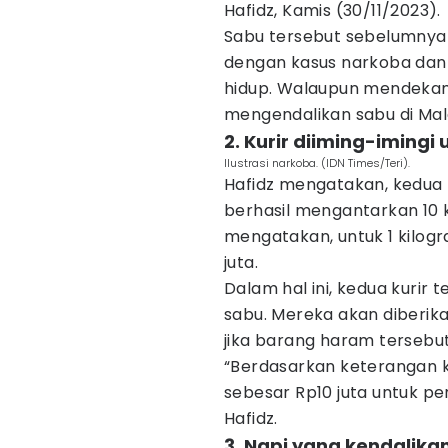
Hafidz, Kamis (30/11/2023).
Sabu tersebut sebelumnya 
dengan kasus narkoba da
hidup. Walaupun mendekam 
mengendalikan sabu di Mal
2. Kurir diiming-imingi
Ilustrasi narkoba. (IDN Times/Teri).
Hafidz mengatakan, kedua k
berhasil mengantarkan 10 k
mengatakan, untuk 1 kilogr
juta.
Dalam hal ini, kedua kuri
sabu. Mereka akan diberik
jika barang haram tersebu
“Berdasarkan keterangan 
sebesar Rp10 juta untuk pe
Hafidz.
3. Napi yang kendalika