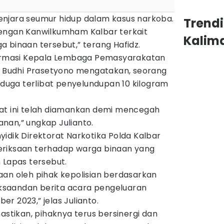
njara seumur hidup dalam kasus narkoba.
Trend
engan Kanwilkumham Kalbar terkait
Kalim
 binaan tersebut,” terang Hafidz.
firmasi Kepala Lembaga Pemasyarakatan
to Budhi Prasetyono mengatakan, seorang
diduga terlibat penyelundupan 10 kilogram
at ini telah diamankan demi mencegah
nan,” ungkap Julianto.
idik Direktorat Narkotika Polda Kalbar
eriksaan terhadap warga binaan yang
 Lapas tersebut.
aan oleh pihak kepolisian berdasarkan
saandan berita acara pengeluaran
r 2023,” jelas Julianto.
astikan, pihaknya terus bersinergi dan