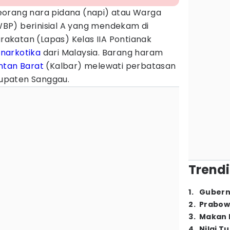
eorang nara pidana (napi) atau Warga
BP) berinisial A yang mendekam di
katan (Lapas) Kelas IIA Pontianak
n
narkotika
dari Malaysia. Barang haram
ntan Barat
(Kalbar) melewati perbatasan
abupaten Sanggau.
Trendi
1
.
Gubern
2
.
Prabow
3
.
Makan B
4
.
Nilai T