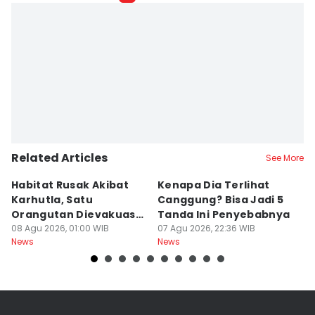
Related Articles
See More
Habitat Rusak Akibat
Kenapa Dia Terlihat
S
Karhutla, Satu
Canggung? Bisa Jadi 5
K
Orangutan Dievakuasi
Tanda Ini Penyebabnya
St
di Ketapang
08 Agu 2026, 01:00 WIB
07 Agu 2026, 22:36 WIB
Mi
07
News
News
Ne