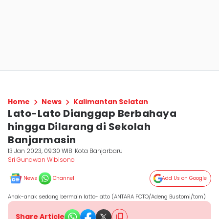
Home
News
Kalimantan Selatan
Lato-Lato Dianggap Berbahaya
hingga Dilarang di Sekolah
Banjarmasin
13 Jan 2023, 09:30 WIB
Kota Banjarbaru
Sri Gunawan Wibisono
News
Channel
Add Us on Google
Anak-anak sedang bermain latto-latto (ANTARA FOTO/Adeng Bustomi/tom)
Share Article