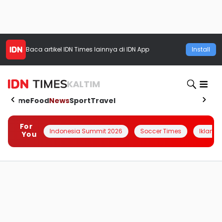
Baca artikel
IDN Times
lainnya di IDN App
Install
KALTIM
Home
Food
News
Sport
Travel
For
Indonesia Summit 2026
Soccer Times
Iklanin 
You