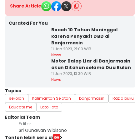
Share Article
Curated For You
Bocah 10 Tahun Meninggal
karena Penyakit DBD di
Banjarmasin
11 Jan 2023, 21:00 WIB
News
Motor Balap Liar di Banjarmasin
akan Ditahan selama Dua Bulan
11 Jan 2023, 13:30 WIB
News
Topics
sekolah
Kalimantan Selatan
banjarmasin
Razia buku
Educate me
Lato-lato
Editorial Team
Editor
Sri Gunawan Wibisono
Tonton lebih seru di