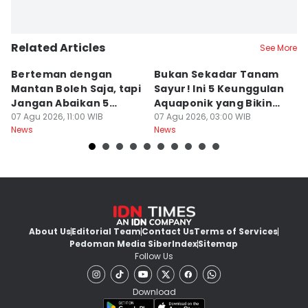
Related Articles
See More
Berteman dengan
Bukan Sekadar Tanam
B
Mantan Boleh Saja, tapi
Sayur! Ini 5 Keunggulan
P
Jangan Abaikan 5
Aquaponik yang Bikin
T
Aturan Ini
07 Agu 2026, 11:00 WIB
Takjub
07 Agu 2026, 03:00 WIB
un
06
News
News
Ne
About Us
Editorial Team
Contact Us
Terms of Services
Pedoman Media Siber
Index
Sitemap
Follow Us
Download