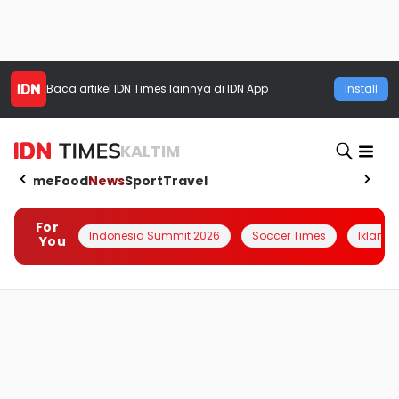
Baca artikel
IDN Times
lainnya di IDN App
Install
KALTIM
Home
Food
News
Sport
Travel
For
Indonesia Summit 2026
Soccer Times
Iklanin 
You