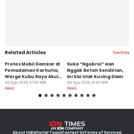
Related Articles
See More
Protes Mobil Damkar di
Suka “Ngobrol” dan
G
Pemadaman Karhutla,
Nggak Betah Sendirian,
Ke
Warga Kubu Raya Akui
Ini Sisi Unik Kucing Siam
K
Khilaf
09 Agu 2026, 01:00 WIB
08 Agu 2026, 21:30 WIB
08
News
News
Ne
About Us
Editorial Team
Contact Us
Terms of Services