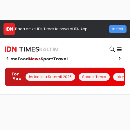
Baca artikel
IDN Times
lainnya di IDN App
Install
KALTIM
Home
Food
News
Sport
Travel
For
Indonesia Summit 2026
Soccer Times
Iklanin 
You