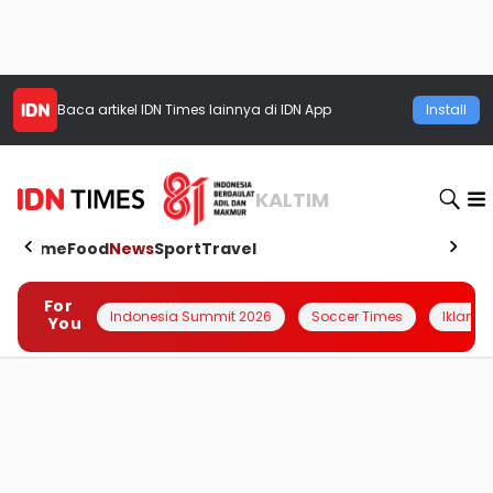
Baca artikel
IDN Times
lainnya di IDN App
Install
KALTIM
Home
Food
News
Sport
Travel
For
Indonesia Summit 2026
Soccer Times
Iklanin 
You