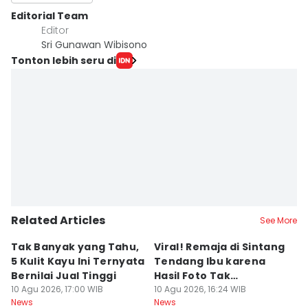
Editorial Team
Editor
Sri Gunawan Wibisono
Tonton lebih seru di
Related Articles
See More
Tak Banyak yang Tahu,
Viral! Remaja di Sintang
C
5 Kulit Kayu Ini Ternyata
Tendang Ibu karena
5
Bernilai Jual Tinggi
Hasil Foto Tak
A
10 Agu 2026, 17:00 WIB
Memuaskan
10 Agu 2026, 16:24 WIB
10
News
News
Ne