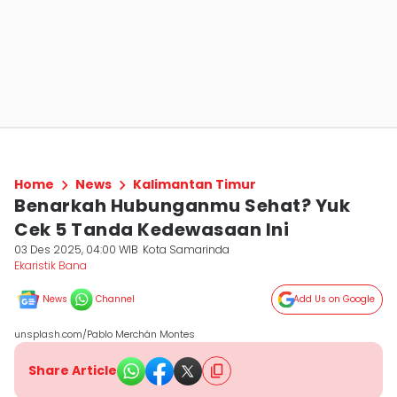
Home
News
Kalimantan Timur
Benarkah Hubunganmu Sehat? Yuk
Cek 5 Tanda Kedewasaan Ini
03 Des 2025, 04:00 WIB
Kota Samarinda
Ekaristik Bana
News
Channel
Add Us on Google
unsplash.com/Pablo Merchán Montes
Share Article