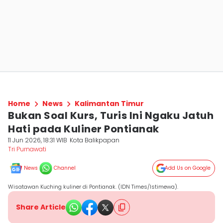
Home
News
Kalimantan Timur
Bukan Soal Kurs, Turis Ini Ngaku Jatuh
Hati pada Kuliner Pontianak
11 Jun 2026, 18:31 WIB
Kota Balikpapan
Tri Purnawati
News
Channel
Add Us on Google
Wisatawan Kuching kuliner di Pontianak. (IDN Times/Istimewa).
Share Article