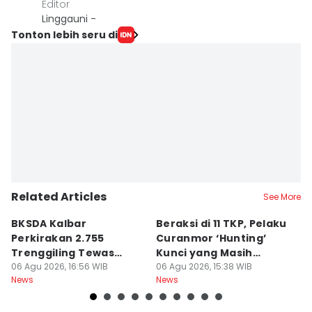
Editor
Linggauni -
Tonton lebih seru di
Related Articles
See More
BKSDA Kalbar
Beraksi di 11 TKP, Pelaku
55
Perkirakan 2.755
Curanmor ‘Hunting’
da
Trenggiling Tewas
Kunci yang Masih
R
untuk Dapat 551 Kg Sisik
06 Agu 2026, 16:56 WIB
Menempel
06 Agu 2026, 15:38 WIB
06
News
News
Ne