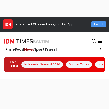
Baca artikel
IDN Times
lainnya di IDN App
Install
KALTIM
Home
Food
News
Sport
Travel
For
Indonesia Summit 2026
Soccer Times
Iklanin 
You