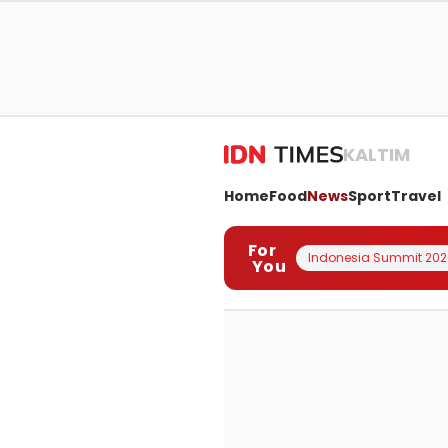
KALTIM
Home
Food
News
Sport
Travel
For
Indonesia Summit 202
You