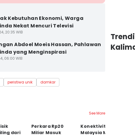
sak Kebutuhan Ekonomi, Warga
nda Nekat Mencuri Televisi
24, 20:35 WIB
Trend
ngan Abdoel Moeis Hassan, Pahlawan
Kalim
nda yang Menginspirasi
24, 06:00 WIB
peristiwa unik
damkar
See More
isik
Perkara Rp20
Konektivitas RI–
T
ling dari
Miliar Masuk
Malaysia Makin
T