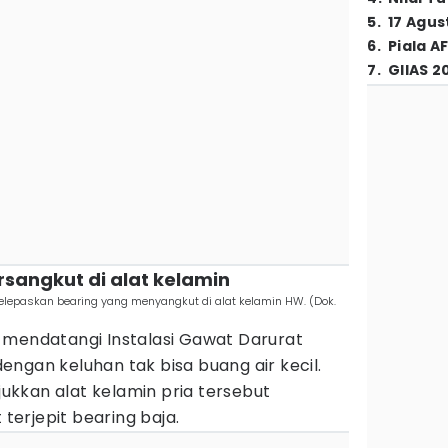
5
.
17 Agus
6
.
Piala A
7
.
GIIAS 2
ersangkut di alat kelamin
epaskan bearing yang menyangkut di alat kelamin HW. (Dok.
 mendatangi Instalasi Gawat Darurat
ngan keluhan tak bisa buang air kecil.
kkan alat kelamin pria tersebut
erjepit bearing baja.