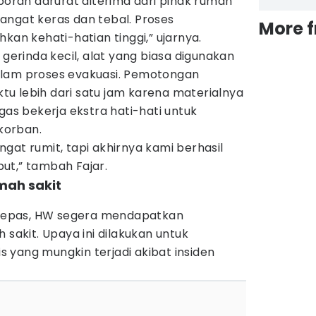
ran darurat diterima dari pihak rumah
 sangat keras dan tebal. Proses
More 
 kehati-hatian tinggi,” ujarnya.
rinda kecil, alat yang biasa digunakan
alam proses evakuasi. Pemotongan
u lebih dari satu jam karena materialnya
gas bekerja ekstra hati-hati untuk
korban.
gat rumit, tapi akhirnya kami berhasil
ut,” tambah Fajar.
mah sakit
dilepas, HW segera mendapatkan
 sakit. Upaya ini dilakukan untuk
 yang mungkin terjadi akibat insiden