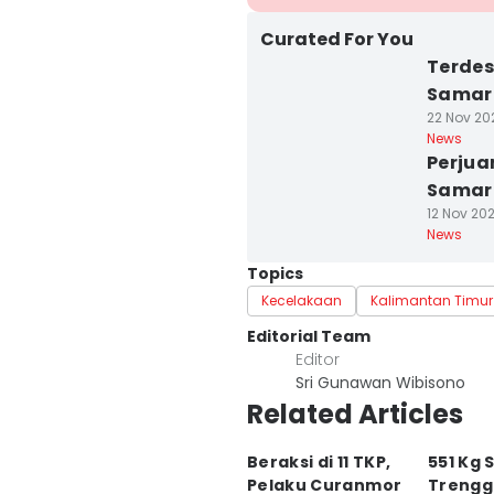
Curated For You
Terde
Samari
22 Nov 20
News
Perjua
Samari
12 Nov 20
News
Topics
Kecelakaan
Kalimantan Timur
Editorial Team
Editor
Sri Gunawan Wibisono
Related Articles
Beraksi di 11 TKP,
551 Kg S
Pelaku Curanmor
Trenggi