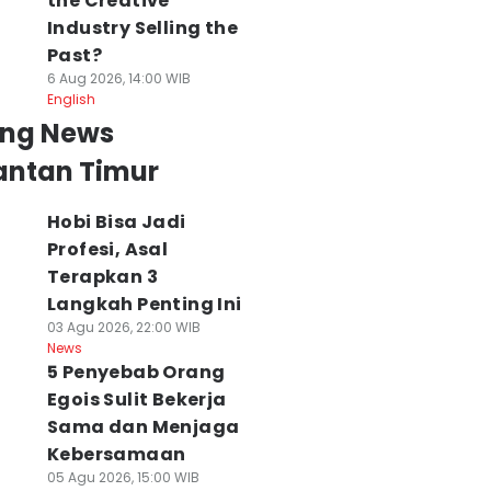
the Creative
Industry Selling the
Past?
6 Aug 2026, 14:00 WIB
English
ing News
antan Timur
Hobi Bisa Jadi
Profesi, Asal
Terapkan 3
Langkah Penting Ini
03 Agu 2026, 22:00 WIB
News
5 Penyebab Orang
Egois Sulit Bekerja
Sama dan Menjaga
Kebersamaan
ragis, Warga
5 Penyebab Orang
Polda Kaltim
05 Agu 2026, 15:00 WIB
ewas Terbakar
Egois Sulit Bekerja
Miskinkan Banda