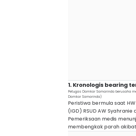
1. Kronologis bearing t
Petugas Damkar Samarinda berusaha mel
Damkar Samarinda)
Peristiwa bermula saat HW
(IGD) RSUD AW Syahranie de
Pemeriksaan medis menunju
membengkak parah akibat t