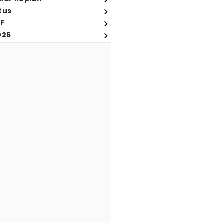
tus
FF
026