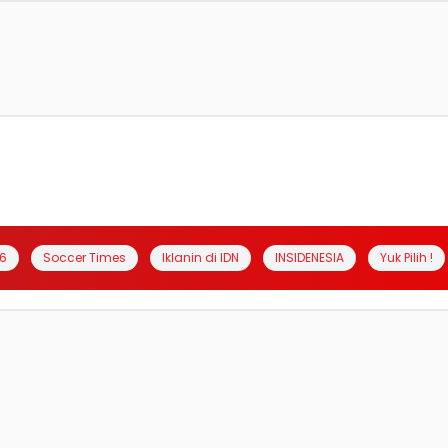
6
Soccer Times
Iklanin di IDN
INSIDENESIA
Yuk Pilih !