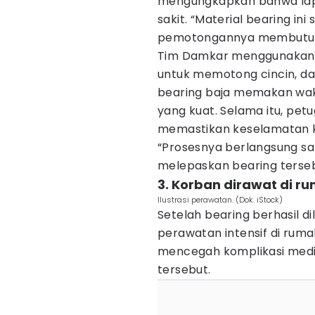
mengungkapkan bahwa lapo
sakit. “Material bearing ini
pemotongannya membutuhkan
Tim Damkar menggunakan ge
untuk memotong cincin, d
bearing baja memakan wakt
yang kuat. Selama itu, petu
memastikan keselamatan 
“Prosesnya berlangsung san
melepaskan bearing terseb
3. Korban dirawat di ru
Ilustrasi perawatan. (Dok. iStock)
Setelah bearing berhasil 
perawatan intensif di rumah
mencegah komplikasi medis
tersebut.