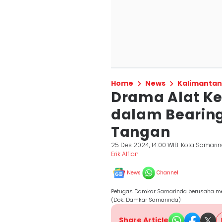
Home
News
Kalimantan
Drama Alat K
dalam Bearing
Tangan
25 Des 2024, 14:00 WIB
Kota Samari
Erik Alfian
News
Channel
Petugas Damkar Samarinda berusaha mel
(Dok. Damkar Samarinda)
Share Article