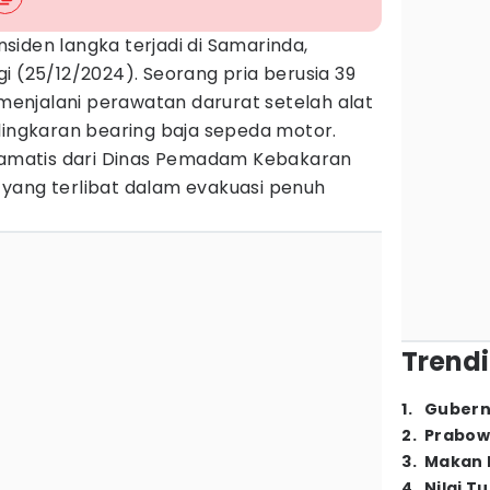
nsiden langka terjadi di Samarinda,
gi (25/12/2024). Seorang pria berusia 39
s menjalani perawatan darurat setelah alat
lingkaran bearing baja sepeda motor.
dramatis dari Dinas Pemadam Kebakaran
 yang terlibat dalam evakuasi penuh
Trendi
1
.
Gubern
2
.
Prabow
3
.
Makan B
4
.
Nilai T