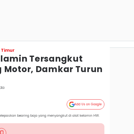
 Timur
elamin Tersangkut
 Motor, Damkar Turun
nda
Add Us on Google
epaskan bearing baja yang menyangkut di alat kelamin HW.