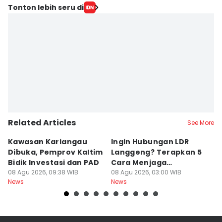
Tonton lebih seru di
Related Articles
See More
Kawasan Kariangau
Ingin Hubungan LDR
H
Dibuka, Pemprov Kaltim
Langgeng? Terapkan 5
K
Bidik Investasi dan PAD
Cara Menjaga
O
08 Agu 2026, 09:38 WIB
Kesetiaan Ini
08 Agu 2026, 03:00 WIB
d
08
News
News
Ne