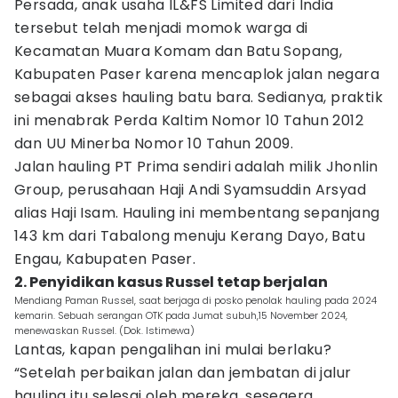
Persada, anak usaha IL&FS Limited dari India
tersebut telah menjadi momok warga di
Kecamatan Muara Komam dan Batu Sopang,
Kabupaten Paser karena mencaplok jalan negara
sebagai akses hauling batu bara. Sedianya, praktik
ini menabrak Perda Kaltim Nomor 10 Tahun 2012
dan UU Minerba Nomor 10 Tahun 2009.
Jalan hauling PT Prima sendiri adalah milik Jhonlin
Group, perusahaan Haji Andi Syamsuddin Arsyad
alias Haji Isam. Hauling ini membentang sepanjang
143 km dari Tabalong menuju Kerang Dayo, Batu
Engau, Kabupaten Paser.
2. Penyidikan kasus Russel tetap berjalan
Mendiang Paman Russel, saat berjaga di posko penolak hauling pada 2024
kemarin. Sebuah serangan OTK pada Jumat subuh,15 November 2024,
menewaskan Russel. (Dok. Istimewa)
Lantas, kapan pengalihan ini mulai berlaku?
“Setelah perbaikan jalan dan jembatan di jalur
hauling itu selesai oleh mereka, sesegera