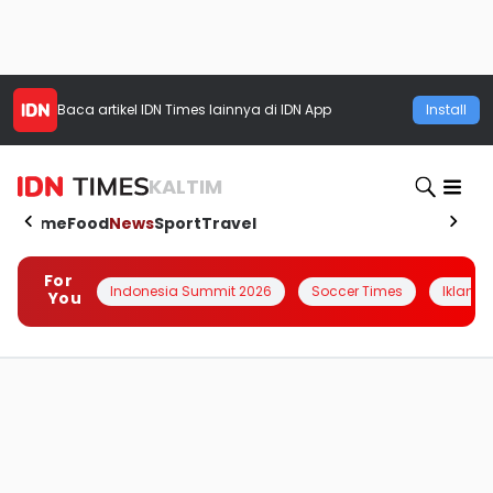
Baca artikel
IDN Times
lainnya di IDN App
Install
KALTIM
Home
Food
News
Sport
Travel
For
Indonesia Summit 2026
Soccer Times
Iklanin 
You