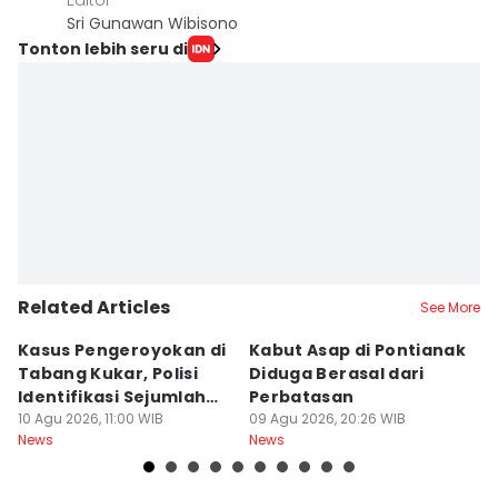
Editor
Sri Gunawan Wibisono
Tonton lebih seru di
Related Articles
See More
Kasus Pengeroyokan di
Kabut Asap di Pontianak
1
Tabang Kukar, Polisi
Diduga Berasal dari
D
Identifikasi Sejumlah
Perbatasan
A
Nama
10 Agu 2026, 11:00 WIB
09 Agu 2026, 20:26 WIB
E
09
News
News
Ne