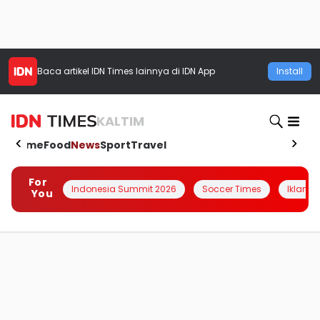
Baca artikel
IDN Times
lainnya di IDN App
Install
KALTIM
Home
Food
News
Sport
Travel
For
Indonesia Summit 2026
Soccer Times
Iklanin 
You