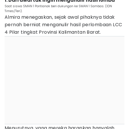
1. Dari awal tak ingin menganulir hasil lomba
Saat siswa SMAN 1 Pontianak beri dukungan ke SMAN 1 Sambas. (IDN
Times/Teri).
Almira menegaskan, sejak awal pihaknya tidak
pernah berniat menganulir hasil perlombaan LCC
4 Pilar tingkat Provinsi Kalimantan Barat.
Menurutnya, yang mereka harapkan hanyalah