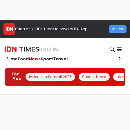
Baca artikel
IDN Times
lainnya di IDN App
Install
KALTIM
Home
Food
News
Sport
Travel
For
Indonesia Summit 2026
Soccer Times
Iklanin 
You