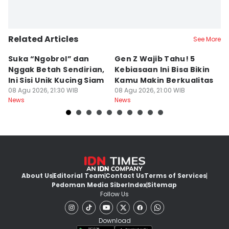
Related Articles
See More
Suka “Ngobrol” dan
Gen Z Wajib Tahu! 5
B
Nggak Betah Sendirian,
Kebiasaan Ini Bisa Bikin
B
Ini Sisi Unik Kucing Siam
Kamu Makin Berkualitas
T
08 Agu 2026, 21:30 WIB
08 Agu 2026, 21:00 WIB
H
08
News
News
Ne
About Us
Editorial Team
Contact Us
Terms of Services
Pedoman Media Siber
Index
Sitemap
Follow Us
Download