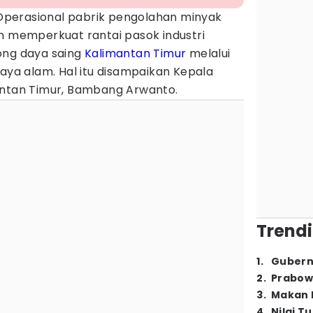
Operasional pabrik pengolahan minyak
n memperkuat rantai pasok industri
ong daya saing
Kalimantan Timur
melalui
daya alam. Hal itu disampaikan Kepala
antan Timur, Bambang Arwanto.
Trendi
1
.
Gubern
2
.
Prabow
3
.
Makan B
4
.
Nilai T