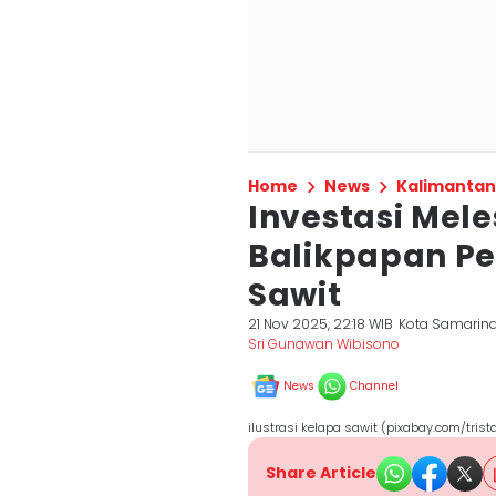
Home
News
Kalimantan
Investasi Mele
Balikpapan Pen
Sawit
21 Nov 2025, 22:18 WIB
Kota Samarin
Sri Gunawan Wibisono
News
Channel
ilustrasi kelapa sawit (pixabay.com/trist
Share Article