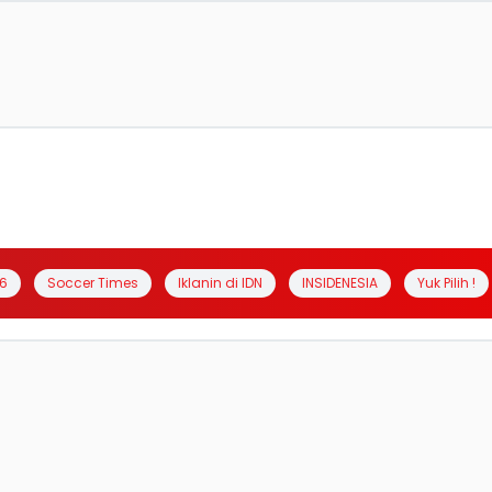
6
Soccer Times
Iklanin di IDN
INSIDENESIA
Yuk Pilih !