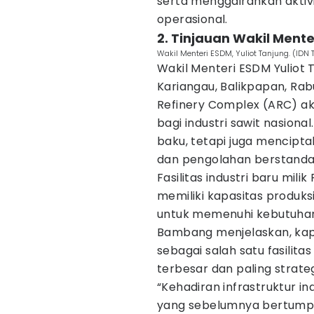
serta menggairahkan aktiv
operasional.
2. Tinjauan Wakil Ment
Wakil Menteri ESDM, Yuliot Tanjung. (IDN
Wakil Menteri ESDM Yuliot 
Kariangau, Balikpapan, Rab
Refinery Complex (ARC) ak
bagi industri sawit nasion
baku, tetapi juga mencipta
dan pengolahan berstandar 
Fasilitas industri baru mil
memiliki kapasitas produks
untuk memenuhi kebutuhan
Bambang menjelaskan, ka
sebagai salah satu fasilit
terbesar dan paling strateg
“Kehadiran infrastruktur i
yang sebelumnya bertump