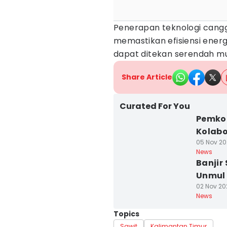
Penerapan teknologi cangg
memastikan efisiensi energ
dapat ditekan serendah mu
Share Article
Curated For You
Pemko
Kolabo
05 Nov 202
News
Banjir
Unmul
02 Nov 202
News
Topics
Sawit
Kalimantan Timur