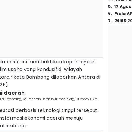
5
.
17 Agus
6
.
Piala A
7
.
GIIAS 2
ala besar ini membuktikan kepercayaan
lim usaha yang kondusif di wilayah
ara,” kata Bambang dilaporkan Antara di
25).
mi daerah
ti di Terentang, Kalimantan Barat (wikimedia.org/CEphoto, Uwe
stasi berbasis teknologi tinggi tersebut
ansformasi ekonomi daerah menuju
scatambang.