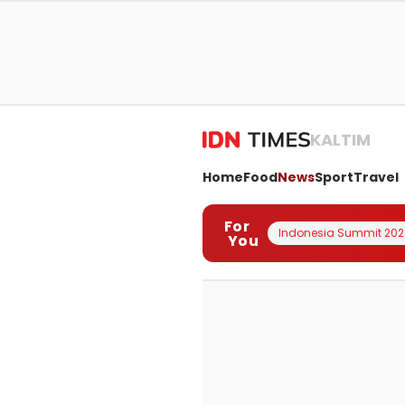
KALTIM
Home
Food
News
Sport
Travel
For
Indonesia Summit 202
You