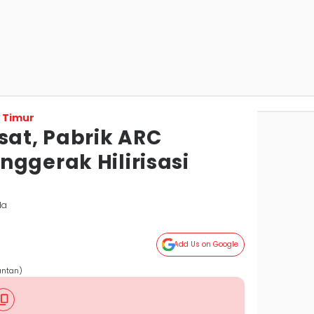
 Timur
sat, Pabrik ARC
ggerak Hilirisasi
da
Add Us on Google
antan)