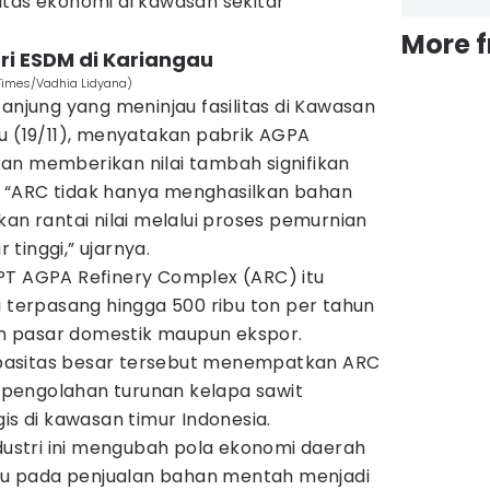
itas ekonomi di kawasan sekitar
More 
eri ESDM di Kariangau
 Times/Vadhia Lidyana)
Tanjung yang meninjau fasilitas di Kawasan
u (19/11), menyatakan pabrik AGPA
an memberikan nilai tambah signifikan
al. “ARC tidak hanya menghasilkan bahan
kan rantai nilai melalui proses pemurnian
tinggi,” ujarnya.
ik PT AGPA Refinery Complex (ARC) itu
i terpasang hingga 500 ribu ton per tahun
 pasar domestik maupun ekspor.
pasitas besar tersebut menempatkan ARC
as pengolahan turunan kelapa sawit
is di kawasan timur Indonesia.
ndustri ini mengubah pola ekonomi daerah
u pada penjualan bahan mentah menjadi