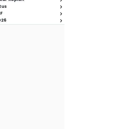
tus
FF
026