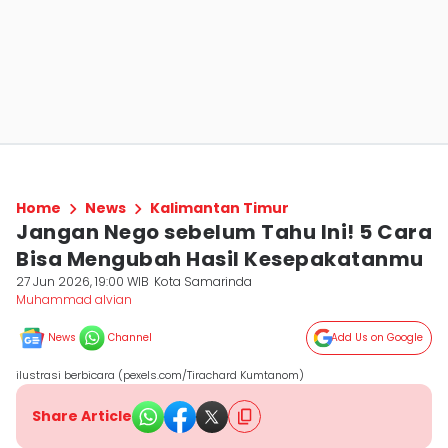
Home
News
Kalimantan Timur
Jangan Nego sebelum Tahu Ini! 5 Cara
Bisa Mengubah Hasil Kesepakatanmu
27 Jun 2026, 19:00 WIB
Kota Samarinda
Muhammad alvian
News
Channel
Add Us on Google
ilustrasi berbicara (pexels.com/Tirachard Kumtanom)
Share Article