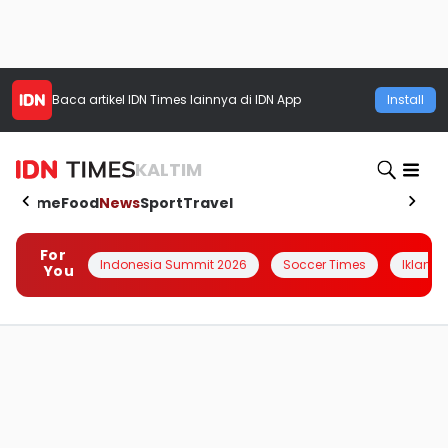
Baca artikel
IDN Times
lainnya di IDN App
Install
KALTIM
Home
Food
News
Sport
Travel
For
Indonesia Summit 2026
Soccer Times
Iklanin 
You