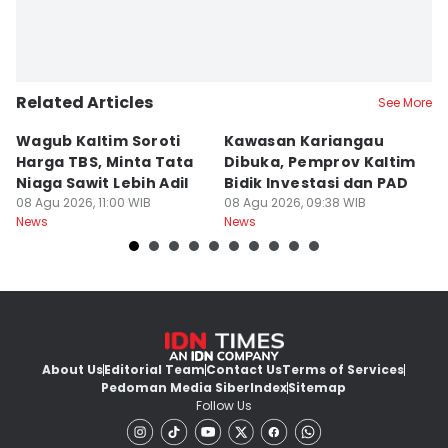
Related Articles
See More
Wagub Kaltim Soroti
Kawasan Kariangau
I
Harga TBS, Minta Tata
Dibuka, Pemprov Kaltim
L
Niaga Sawit Lebih Adil
Bidik Investasi dan PAD
C
08 Agu 2026, 11:00 WIB
08 Agu 2026, 09:38 WIB
K
08
News
News
Ne
About Us
Editorial Team
Contact Us
Terms of Services
Pedoman Media Siber
Index
Sitemap
Follow Us