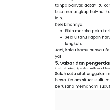
tanpa banyak data? Itu ka
bisa menangkap hal-hal kec
lain.
Kelebihannya:
Bikin mereka peka te
Selalu tahu kapan ha
langkah.
Jadi, kalau kamu punya Life
ya!
5. Sabar dan pengert
ilustrasi bekerja (pexels.com/Edward Jen
Salah satu sifat unggulan
biasa. Dalam situasi sulit
berusaha memahami sudut 