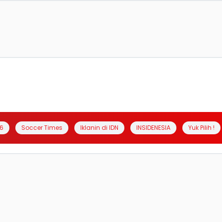
6
Soccer Times
Iklanin di IDN
INSIDENESIA
Yuk Pilih !