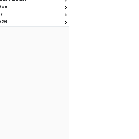
tus
FF
026