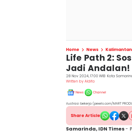
Home
News
Kalimantan
Life Path 2: S
Jadi Andalan!
28 Nov 2024, 17:00 WIB
Kota Samarin
Written by Aldifa
News
Channel
ilustrasi bekerja (pexels.com/MART PRO
Share Article
Samarinda, IDN Times
- 