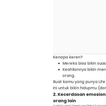
Kenapa keren?
Mereka bisa bikin sua
Keahliannya bikin me
orang.
Buat kamu yang punya Lif
ini untuk bikin hidupmu (dan
2. Kecerdasan emosion
orang lain
ilustrasi anak (pexels.com/Ketut Subiyan