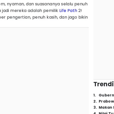
dem, nyaman, dan suasananya selalu penuh
a jadi mereka adalah pemilik
Life Path
2!
er pengertian, penuh kasih, dan jago bikin
Trendi
1
.
Gubern
2
.
Prabow
3
.
Makan B
4
.
Nilai T