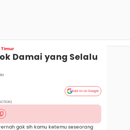
 Timur
osok Damai yang Selalu
da
Add Us on Google
DUCTION)
Pernah gak sih kamu ketemu seseorang