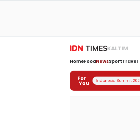
KALTIM
Home
Food
News
Sport
Travel
For
Indonesia Summit 202
You