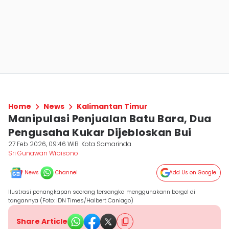
Home
News
Kalimantan Timur
Manipulasi Penjualan Batu Bara, Dua
Pengusaha Kukar Dijebloskan Bui
27 Feb 2026, 09:46 WIB
Kota Samarinda
Sri Gunawan Wibisono
News
Channel
Add Us on Google
Ilustrasi penangkapan seorang tersangka menggunakann borgol di
tangannya (Foto: IDN Times/Halbert Caniago)
Share Article