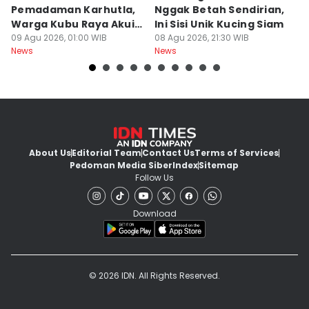
Pemadaman Karhutla,
Nggak Betah Sendirian,
Ke
Warga Kubu Raya Akui
Ini Sisi Unik Kucing Siam
K
Khilaf
09 Agu 2026, 01:00 WIB
08 Agu 2026, 21:30 WIB
08
News
News
Ne
About Us
Editorial Team
Contact Us
Terms of Services
Pedoman Media Siber
Index
Sitemap
Follow Us
Download
© 2026 IDN. All Rights Reserved.