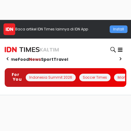
Baca artikel
IDN Times
lainnya di IDN App
Install
KALTIM
Home
Food
News
Sport
Travel
For
Indonesia Summit 2026
Soccer Times
Iklanin 
You