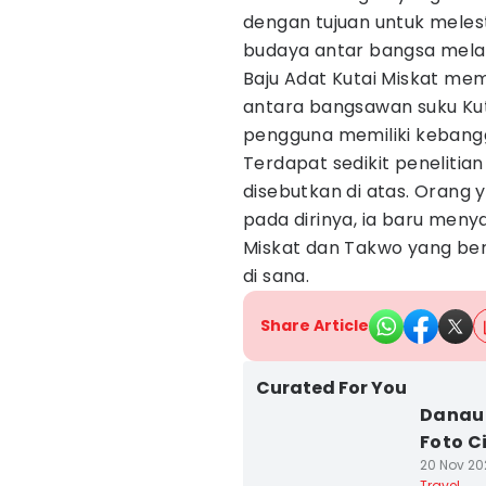
dengan tujuan untuk mele
budaya antar bangsa melal
Baju Adat Kutai Miskat me
antara bangsawan suku Kut
pengguna memiliki kebang
Terdapat sedikit penelitia
disebutkan di atas. Orang
pada dirinya, ia baru men
Miskat dan Takwo yang ber
di sana.
Share Article
Curated For You
Danau-
Foto C
20 Nov 202
Travel