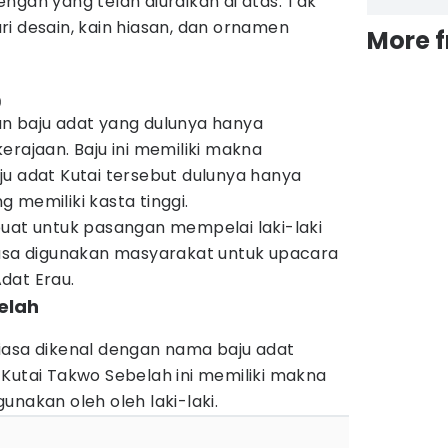
ngan yang telah diuraikan di atas. Tak
i desain, kain hiasan, dan ornamen
More 
)
n baju adat yang dulunya hanya
erajaan. Baju ini memiliki makna
u adat Kutai tersebut dulunya hanya
 memiliki kasta tinggi.
buat untuk pasangan mempelai laki-laki
iasa digunakan masyarakat untuk upacara
dat Erau.
elah
iasa dikenal dengan nama baju adat
Kutai Takwo Sebelah ini memiliki makna
unakan oleh oleh laki-laki.