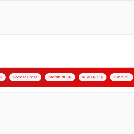
6
Soccer Times
Iklanin di IDN
INSIDENESIA
Yuk Pilih !