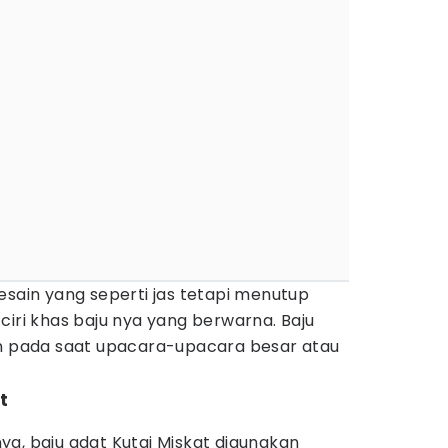
esain yang seperti jas tetapi menutup
ciri khas baju nya yang berwarna. Baju
an pada saat upacara-upacara besar atau
t
a, baju adat Kutai Miskat digunakan