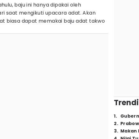
ulu, baju ini hanya dipakai oleh
i saat mengikuti upacara adat. Akan
at biasa dapat memakai baju adat takwo
Trendi
1
.
Gubern
2
.
Prabow
3
.
Makan B
4
.
Nilai T