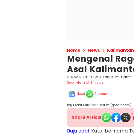
Home
News
Kalimantan
Mengenal Rag
Asal Kalimant
21 Nov 2021, 11:17 WIB
Kab. Kutai Barat
Seo Intern IDN Times
News
Channel
Baju Adat Kutai dari Kaltim (google.com)
Share Article
Baju adat
Kutai bernama Ta