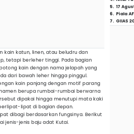
5
.
17 Agus
6
.
Piala A
7
.
GIIAS 2
 kain katun, linen, atau beludru dan
p, tetapi berleher tinggi. Pada bagian
otong kain dengan nama jelapah yang
a dari bawah leher hingga pinggul.
dengan kain panjang dengan motif parang
 ornamen berupa rumbai-rumbai berwarna
rsebut dipakai hingga menutupi mata kaki
rlipat-lipat di bagian depan.
apat dibagi berdasarkan fungsinya. Berikut
jenis-jenis baju adat Kutai.