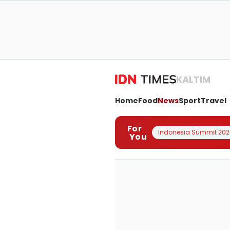
KALTIM
Home
Food
News
Sport
Travel
For
Indonesia Summit 202
You