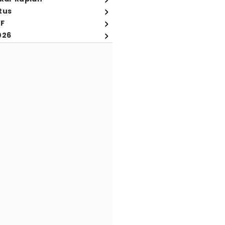
tus
FF
026