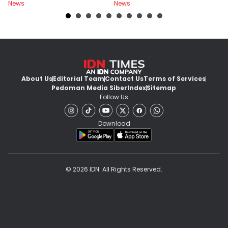
News
News
Ne
About Us
Editorial Team
Contact Us
Terms of Services
Pedoman Media Siber
Index
Sitemap
Follow Us
Download
© 2026 IDN. All Rights Reserved.