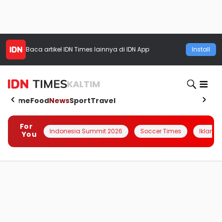
Baca artikel
IDN Times
lainnya di IDN App
Install
KALTIM
Home
Food
News
Sport
Travel
For
Indonesia Summit 2026
Soccer Times
Iklanin 
You