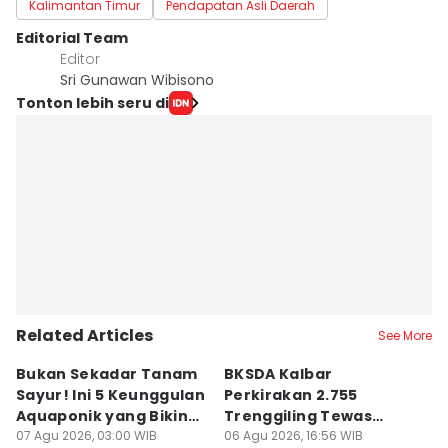
Kalimantan Timur
Pendapatan Asli Daerah
Editorial Team
Editor
Sri Gunawan Wibisono
Tonton lebih seru di
Related Articles
See More
Bukan Sekadar Tanam
BKSDA Kalbar
Be
Sayur! Ini 5 Keunggulan
Perkirakan 2.755
C
Aquaponik yang Bikin
Trenggiling Tewas
K
Takjub
07 Agu 2026, 03:00 WIB
untuk Dapat 551 Kg Sisik
06 Agu 2026, 16:56 WIB
M
06