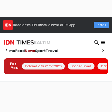
Baca artikel
IDN Times
lainnya di IDN App
Install
KALTIM
Home
Food
News
Sport
Travel
For
Indonesia Summit 2026
Soccer Times
Iklanin 
You