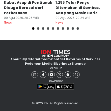
Kabut Asap di Pontianak
1.286 Telur Penyu
P
Diduga Berasal dari
Ditemukan di Sambas,
P
Perbatasan
Ada yang Masih Berisi
W
09 Agu 2026, 20:26 WIB
Embrio
09 Agu 2026, 20:24 WIB
Kh
09
News
News
Ne
About Us
Editorial Team
Contact Us
Terms of Services
Pedoman Media Siber
Index
Sitemap
Follow Us
Download
© 2026 IDN. All Rights Reserved.