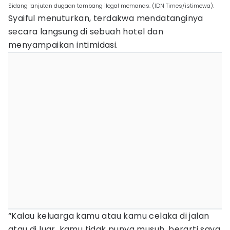
Sidang lanjutan dugaan tambang ilegal memanas. (IDN Times/istimewa).
Syaiful menuturkan, terdakwa mendatanginya
secara langsung di sebuah hotel dan
menyampaikan intimidasi.
“Kalau keluarga kamu atau kamu celaka di jalan
atau di luar, kamu tidak punya musuh, berarti saya