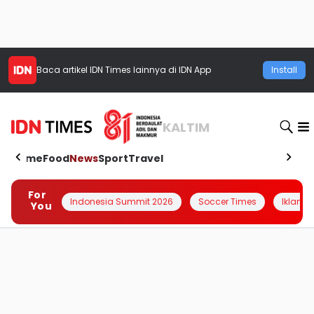
Baca artikel
IDN Times
lainnya di IDN App
Install
KALTIM
Home
Food
News
Sport
Travel
For
Indonesia Summit 2026
Soccer Times
Iklanin 
You