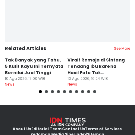
Related Articles
See More
Tak Banyak yang Tahu,
Viral! Remaja di Sintang
C
5 Kulit Kayu Ini Ternyata
Tendang Ibu karena
5
Bernilai Jual Tinggi
Hasil Foto Tak
A
10 Agu 2026, 17:00 WIB
Memuaskan
10 Agu 2026, 16:24 WIB
10
News
News
Ne
About Us
Editorial Team
Contact Us
Terms of Services
Pedoman Media Siber
Index
Sitemap