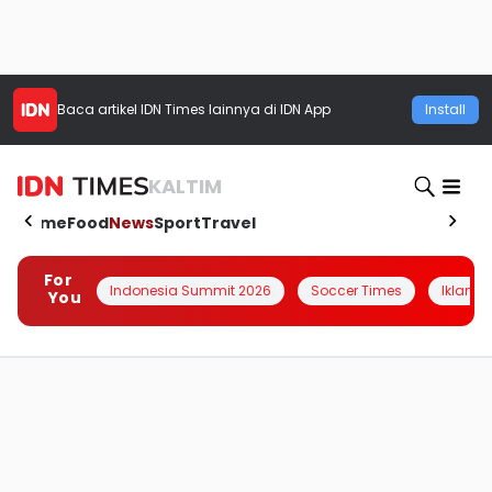
Baca artikel
IDN Times
lainnya di IDN App
Install
KALTIM
Home
Food
News
Sport
Travel
For
Indonesia Summit 2026
Soccer Times
Iklanin 
You