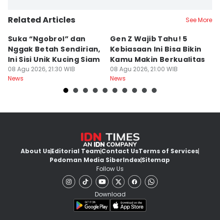
Related Articles
See More
Suka “Ngobrol” dan
Gen Z Wajib Tahu! 5
B
Nggak Betah Sendirian,
Kebiasaan Ini Bisa Bikin
B
Ini Sisi Unik Kucing Siam
Kamu Makin Berkualitas
T
08 Agu 2026, 21:30 WIB
08 Agu 2026, 21:00 WIB
H
08
News
News
Ne
About Us
Editorial Team
Contact Us
Terms of Services
Pedoman Media Siber
Index
Sitemap
Follow Us
Download